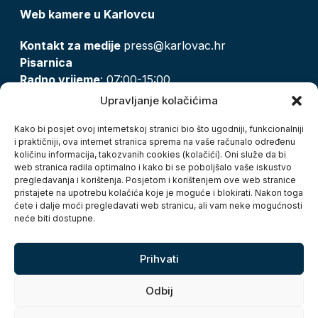
Web kamere u Karlovcu
Kontakt za medije
press@karlovac.hr
Pisarnica
Radno vrijeme
: 07:00-15:00
Email:
pisarnica@karlovac.hr
Upravljanje kolačićima
T:
047 628 210, 047 628 137
Kako bi posjet ovoj internetskoj stranici bio što ugodniji, funkcionalniji
i praktičniji, ova internet stranica sprema na vaše računalo određenu
količinu informacija, takozvanih cookies (kolačići). Oni služe da bi
Zaštita osobnih podataka
web stranica radila optimalno i kako bi se poboljšalo vaše iskustvo
pregledavanja i korištenja. Posjetom i korištenjem ove web stranice
Pristup informacijama
pristajete na upotrebu kolačića koje je moguće i blokirati. Nakon toga
Kolačići
ćete i dalje moći pregledavati web stranicu, ali vam neke mogućnosti
Izjava o pristupačnosti
neće biti dostupne.
Turistička zajednica grada Karlovca
Prihvati
Odbij