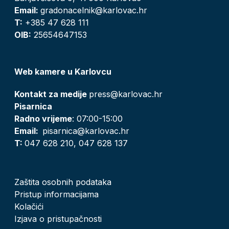
Email:
gradonacelnik@karlovac.hr
T:
+385 47 628 111
OIB:
25654647153
Web kamere u Karlovcu
Kontakt za medije
press@karlovac.hr
Pisarnica
Radno vrijeme
: 07:00-15:00
Email:
pisarnica@karlovac.hr
T:
047 628 210, 047 628 137
Zaštita osobnih podataka
Pristup informacijama
Kolačići
Izjava o pristupačnosti