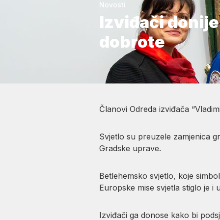
Novosti
Izviđači donije
dobrote
Članovi Odreda izviđača “Vladim
Svjetlo su preuzele zamjenica g
Gradske uprave.
Betlehemsko svjetlo, koje simboli
Europske mise svjetla stiglo je i
Izviđači ga donose kako bi podsje