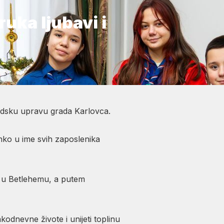
ruka ljubavi i
radsku upravu grada Karlovca.
nko u ime svih zaposlenika
ja u Betlehemu, a putem
kodnevne živote i unijeti toplinu