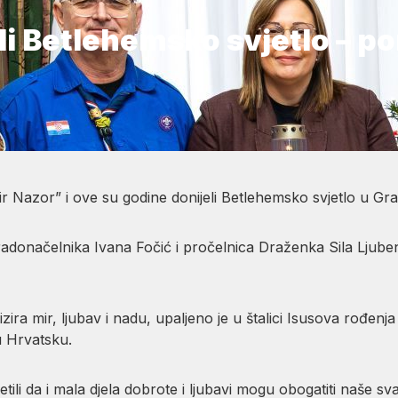
li Betlehemsko svjetlo – po
ir Nazor” i ove su godine donijeli Betlehemsko svjetlo u G
radonačelnika Ivana Fočić i pročelnica Draženka Sila Ljube
zira mir, ljubav i nadu, upaljeno je u štalici Isusova rođen
 u Hrvatsku.
tili da i mala djela dobrote i ljubavi mogu obogatiti naše sva