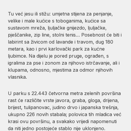
Tu već jesu ili stižu: umjetna stijena za penjanje,
velike i male kućice s toboganima, kućice sa
sustavom mreža, ljuljačke gnijezdo, ljuljačke,
pješčanike, zip line, stolni tenis… Posebnost će biti i
labirint sa živicom od lavande i travom, dug 180
metara, kao i prvi karlovački park za kućne
ljubimce. Na dijelu je pored pruge, ograđen, s
igralima za pse i zonom za njihovo istrčavanje, ali i
klupama, odnosno, mjestima za odmor njihovih
vlasnika.
U parku s 22.443 četvorna metra zelenih površina
rast će različite vrste javora, graba, gloga, drijena,
brijest, tulipanovac, judino drvo i japanska trešnja,
ukupno 226 novih stabala; polovica tih mladica već
krasi ovu površinu, a svakako vrijedi napomenuti
da niti jedno postojeće stablo nije uklonjeno.