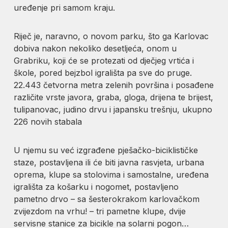
uređenje pri samom kraju.
Riječ je, naravno, o novom parku, što ga Karlovac
dobiva nakon nekoliko desetljeća, onom u
Grabriku, koji će se protezati od dječjeg vrtića i
škole, pored bejzbol igrališta pa sve do pruge.
22.443 četvorna metra zelenih površina i posađene
različite vrste javora, graba, gloga, drijena te brijest,
tulipanovac, judino drvu i japansku trešnju, ukupno
226 novih stabala
U njemu su već izgrađene pješačko-biciklističke
staze, postavljena ili će biti javna rasvjeta, urbana
oprema, klupe sa stolovima i samostalne, uređena
igrališta za košarku i nogomet, postavljeno
pametno drvo – sa šesterokrakom karlovačkom
zvijezdom na vrhu! – tri pametne klupe, dvije
servisne stanice za bicikle na solarni pogon…