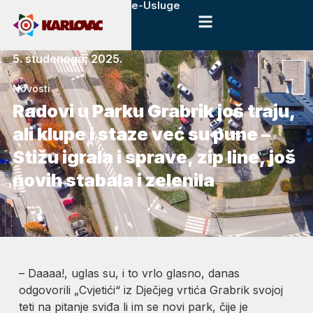
e-Usluge
5. studenoga, 2025.
Novosti
Radovi u Parku Grabrik još traju,
ali klupe i staze već su pune –
Stižu igrala i sprave, zip line, još
novih stabala i zelenila
– Daaaa!, uglas su, i to vrlo glasno, danas
odgovorili „Cvjetići“ iz Dječjeg vrtića Grabrik svojoj
teti na pitanje sviđa li im se novi park, čije je