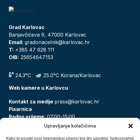
Grad Karlovac
Banjavčićeva 9, 47000 Karlovac
Email:
gradonacelnik@karlovac.hr
T:
+385 47 628 111
OIB:
25654647153
24.3°C
25.0°C Korana/Karlovac
Web kamere u Karlovcu
Kontakt za medije
press@karlovac.hr
Pisarnica
Radno vrijeme
: 07:00-15:00
Email:
pisarnica@karlovac.hr
Upravljanje kolačićima
T:
047 628 210, 047 628 137
Kako bi posjet ovoj internetskoj stranici bio što ugodniji, funkcionalniji