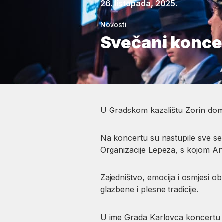
26. listopada, 2025.
Novosti
Svečani konce
U Gradskom kazalištu Zorin dom
Na koncertu su nastupile sve sek
Organizacije Lepeza, s kojom A
Zajedništvo, emocija i osmjesi ob
glazbene i plesne tradicije.
U ime Grada Karlovca koncertu j