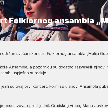
rt Folklornog ansambla „M
 održan svečani koncert Folklornog ansambla „Matija Gub
cije Ansambla, a pozornicu su dodatno razveselili njihovi n
nsambl uspješno surađuje.
ilježili su ovaj prvi koncert, kojim su članovi Ansambla publi
e prisustvovao predsjednik Gradskog vijeća, Mario Jovkovi