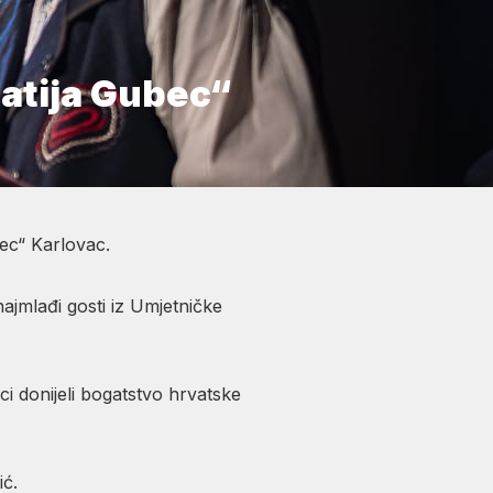
atija Gubec“
ec“ Karlovac.
ajmlađi gosti iz Umjetničke
ci donijeli bogatstvo hrvatske
ć.