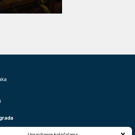
aka
i
 grada
Upravljanje kolačićima