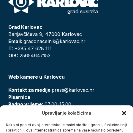
Grad Karlovac
Banjavčićeva 9, 47000 Karlovac
Email:
gradonacelnik@karlovac.hr
T:
+385 47 628 111
OIB:
25654647153
Web kamere u Karlovcu
Kontakt za medije
press@karlovac.hr
Pisarnica
Radno vrijeme
: 07:00-15:00
Email:
pisarnica@karlovac.hr
Upravljanje kolačićima
T:
047 628 210, 047 628 137
Kako bi posjet ovoj internetskoj stranici bio što ugodniji, funkcionalniji
i praktičniji, ova internet stranica sprema na vaše računalo određenu