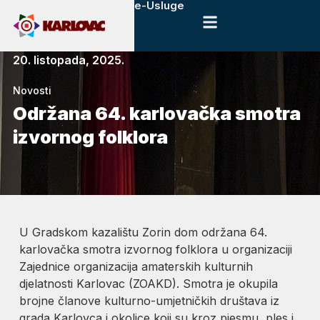
e-Usluge
20. listopada, 2025.
Novosti
Održana 64. karlovačka smotra
izvornog folklora
U Gradskom kazalištu Zorin dom održana 64.
karlovačka smotra izvornog folklora u organizaciji
Zajednice organizacija amaterskih kulturnih
djelatnosti Karlovac (ZOAKD). Smotra je okupila
brojne članove kulturno-umjetničkih društava iz
grada Karlovca i okolice koji su kroz pjesmu, ples i