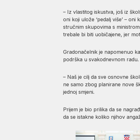
– Iz vlastitog iskustva, još iz šk
oni koji ulože ‘pedalj više’ – on
stručnim skupovima s ministrom 
trebale bi biti uobičajene, jer mo
Gradonačelnik je napomenuo kako
podrška u svakodnevnom radu. Is
– Naš je cilj da sve osnovne ško
ne samo zbog planirane nove šk
jednoj smjeni.
Prijem je bio prilika da se nagr
da se istakne koliko njihov ang