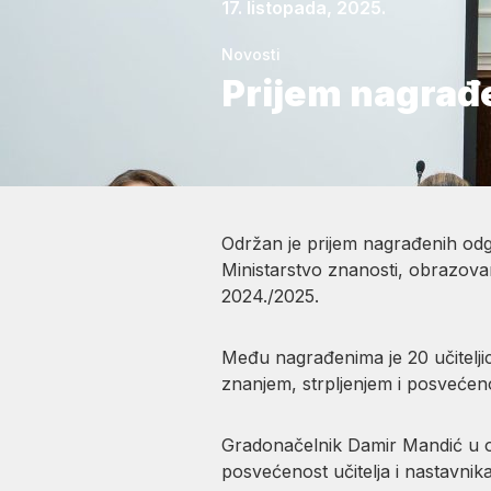
17. listopada, 2025.
Novosti
Prijem nagrađ
Održan je prijem nagrađenih odg
Ministarstvo znanosti, obrazovan
2024./2025.
Među nagrađenima je 20 učiteljica
znanjem, strpljenjem i posvećen
Gradonačelnik Damir Mandić u ob
posvećenost učitelja i nastavnika