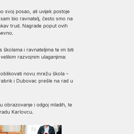
no svoj posao, ali uvijek postoje
ok sam bio ravnatelj, često smo na
akav trud. Nagrade poput ovih
dnevno.
kolama i ravnateljima te im biti
elikim razvojnim ulaganjima:
 oblikovati novu mrežu škola –
abrik i Dubovac prešle na rad u
 u obrazovanje i odgoj mladih, te
gradu Karlovcu.