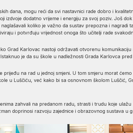
olskih dana, mogu reći da svi nastavnici rade dobro i kvalitet
i koji izdvoje dodatno vrijeme i energiju za svoj poziv. Još d
naglašavali koliko je važno da sustav prepozna i nagradi t
tiviraju i potvrđuju vrijednost onoga što učitelji rade svako
 Grad Karlovac nastoji održavati otvorenu komunikaciju s š
taknuo je da su škole u nadležnosti Grada Karlovca pred v
le prijeđu na rad u jednoj smjeni. U tom smjeru morat ćemo
ole u Luščiću, već kako bi sa osnovnom školom Luščić, Gr
ađenima zahvali na predanom radu, strasti i trudu koje ulažu
ažman doprinosi razvoju zajednice i obrazovnog sustava u 