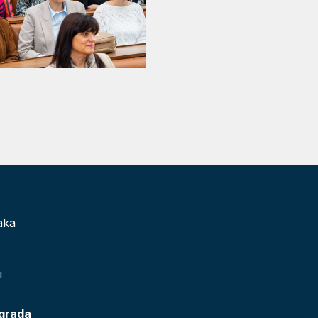
aka
i
 grada