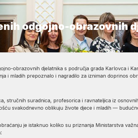
enih odgojno-obrazovnih d
ojno-obrazovnih djelatnika s područja grada Karlovca i Kar
ja i mladih prepoznalo i nagradilo za izniman doprinos obr
, stručnih suradnica, profesorica i ravnateljica iz osnovnih 
ošću svakodnevno oblikuju živote djece i mladih — budućn
raćanju je istaknuo koliko su priznanja Ministarstva važna 
: