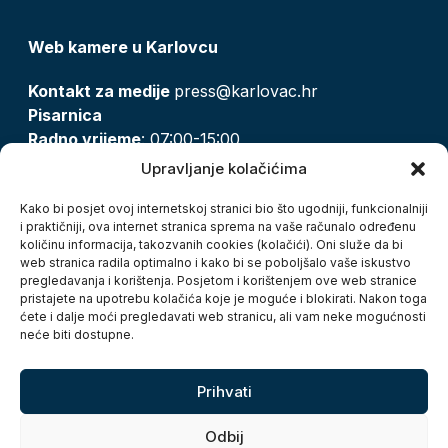
Web kamere u Karlovcu
Kontakt za medije
press@karlovac.hr
Pisarnica
Radno vrijeme
: 07:00-15:00
Email:
pisarnica@karlovac.hr
Upravljanje kolačićima
T:
047 628 210, 047 628 137
Kako bi posjet ovoj internetskoj stranici bio što ugodniji, funkcionalniji
i praktičniji, ova internet stranica sprema na vaše računalo određenu
količinu informacija, takozvanih cookies (kolačići). Oni služe da bi
Zaštita osobnih podataka
web stranica radila optimalno i kako bi se poboljšalo vaše iskustvo
pregledavanja i korištenja. Posjetom i korištenjem ove web stranice
Pristup informacijama
pristajete na upotrebu kolačića koje je moguće i blokirati. Nakon toga
Kolačići
ćete i dalje moći pregledavati web stranicu, ali vam neke mogućnosti
Izjava o pristupačnosti
neće biti dostupne.
Turistička zajednica grada Karlovca
Prihvati
Odbij