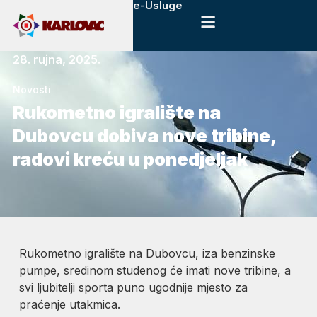
e-Usluge
28. rujna, 2025.
Novosti
Rukometno igralište na
Dubovcu dobiva nove tribine,
radovi kreću u ponedjeljak
Rukometno igralište na Dubovcu, iza benzinske
pumpe, sredinom studenog će imati nove tribine, a
svi ljubitelji sporta puno ugodnije mjesto za
praćenje utakmica.