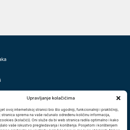
aka
i
 grada
Upravljanje kolačićima
et ovoj internetskoj stranici bio što ugodniji, funkcionalniji i praktičniji,
t stranica sprema na vaše računalo određenu količinu informacija,
cookies (kolačići). Oni služe da bi web stranica radila optimalno i kako
jšalo vaše iskustvo pregledavanja i korištenja. Posjetom i korištenjem