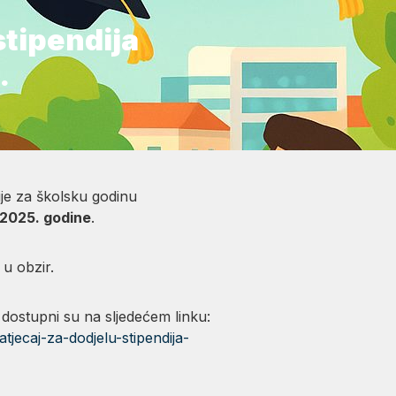
stipendija
.
je za školsku godinu
a 2025. godine
.
 u obzir.
u dostupni su na sljedećem linku:
atjecaj-za-dodjelu-stipendija-