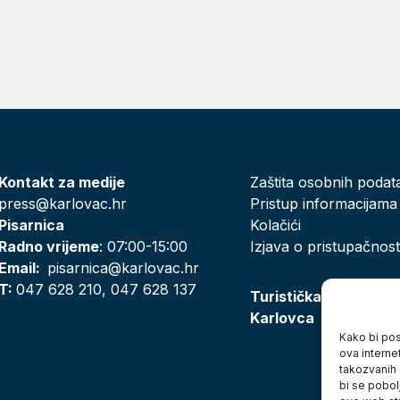
Kontakt za medije
Zaštita osobnih podat
press@karlovac.hr
Pristup informacijama
Pisarnica
Kolačići
Radno vrijeme
: 07:00-15:00
Izjava o pristupačnost
Email:
pisarnica@karlovac.hr
T:
047 628 210, 047 628 137
Turistička zajednica
Karlovca
Kako bi posj
ova interne
takozvanih 
bi se pobol