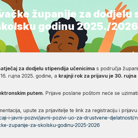
vačke županije za dodjelu 
školsku godinu 2025./2026
atječaj za dodjelu stipendija učenicima
s područja župani
 16. rujna 2025. godine, a
krajnji rok za prijavu je 30. rujn
lektronskim putem
. Prijave poslane poštom neće se uzimati
tacija, upute za prijavitelje te link za registraciju i prijav
aji-i-javni-pozivi/javni-pozivi-uo-za-drustvene-djelatnosti/n
cke-zupanije-za-skolsku-godinu-2025-2026