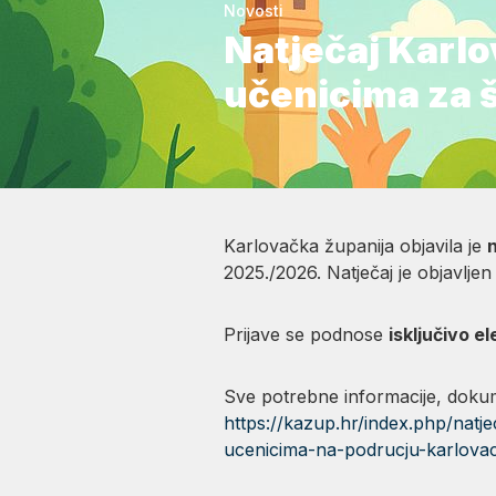
Novosti
Natječaj Karlo
učenicima za 
Karlovačka županija objavila je
n
2025./2026. Natječaj je objavljen
Prijave se podnose
isključivo e
Sve potrebne informacije, dokumen
https://kazup.hr/index.php/natjec
ucenicima-na-podrucju-karlova