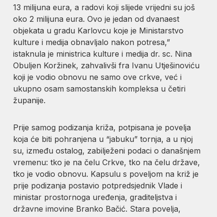
13 milijuna eura, a radovi koji slijede vrijedni su još
oko 2 milijuna eura. Ovo je jedan od dvanaest
objekata u gradu Karlovcu koje je Ministarstvo
kulture i medija obnavljalo nakon potresa,”
istaknula je ministrica kulture i medija dr. sc. Nina
Obuljen Koržinek, zahvalivši fra Ivanu Utješinoviću
koji je vodio obnovu ne samo ove crkve, već i
ukupno osam samostanskih kompleksa u četiri
županije.
Prije samog podizanja križa, potpisana je povelja
koja će biti pohranjena u “jabuku” tornja, a u njoj
su, između ostalog, zabilježeni podaci o današnjem
vremenu: tko je na čelu Crkve, tko na čelu države,
tko je vodio obnovu. Kapsulu s poveljom na križ je
prije podizanja postavio potpredsjednik Vlade i
ministar prostornoga uređenja, graditeljstva i
državne imovine Branko Bačić. Stara povelja,