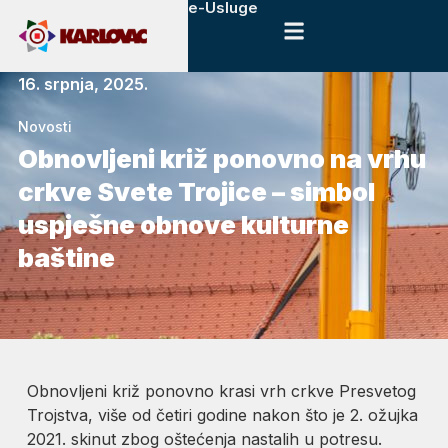
e-Usluge
16. srpnja, 2025.
Novosti
Obnovljeni križ ponovno na vrhu
crkve Svete Trojice – simbol
uspješne obnove kulturne
baštine
Obnovljeni križ ponovno krasi vrh crkve Presvetog
Trojstva, više od četiri godine nakon što je 2. ožujka
2021. skinut zbog oštećenja nastalih u potresu.