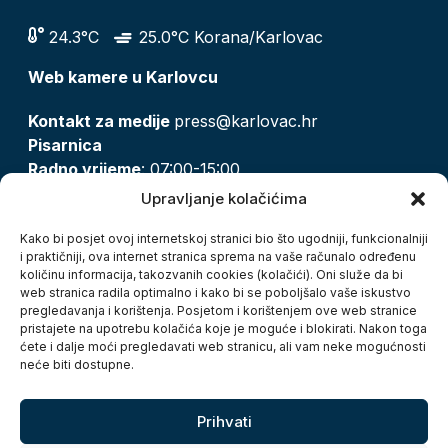
24.3°C
25.0°C Korana/Karlovac
Web kamere u Karlovcu
Kontakt za medije
press@karlovac.hr
Pisarnica
Radno vrijeme
: 07:00-15:00
Email:
pisarnica@karlovac.hr
Upravljanje kolačićima
T:
047 628 210, 047 628 137
Kako bi posjet ovoj internetskoj stranici bio što ugodniji, funkcionalniji
i praktičniji, ova internet stranica sprema na vaše računalo određenu
količinu informacija, takozvanih cookies (kolačići). Oni služe da bi
Zaštita osobnih podataka
web stranica radila optimalno i kako bi se poboljšalo vaše iskustvo
pregledavanja i korištenja. Posjetom i korištenjem ove web stranice
Pristup informacijama
pristajete na upotrebu kolačića koje je moguće i blokirati. Nakon toga
Kolačići
ćete i dalje moći pregledavati web stranicu, ali vam neke mogućnosti
Izjava o pristupačnosti
neće biti dostupne.
Turistička zajednica grada Karlovca
Prihvati