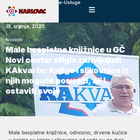
e-Usluge
15. srpnja, 2025.
Novosti
Male besplatne knjižnice u GČ
Novi centar stigle zahvljujući
KAkvartu: Knjige i slikovnice iz
njih moguće posuditi, ali i
ostaviti svoje
Male besplatne knjižnice, odnosno, drvene kućice
u kojima su knjige i slikovnice od sada su na dvije