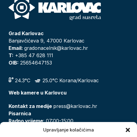
Grad Karlovac
Banjavčićeva 9, 47000 Karlovac
Email:
gradonacelnik@karlovac.hr
T:
+385 47 628 111
OIB:
25654647153
24.3°C
25.0°C Korana/Karlovac
Web kamere u Karlovcu
Kontakt za medije
press@karlovac.hr
Pisarnica
Radno vrijeme
: 07:00-15:00
Email:
pisarnica@karlovac.hr
Upravljanje kolačićima
T:
047 628 210, 047 628 137