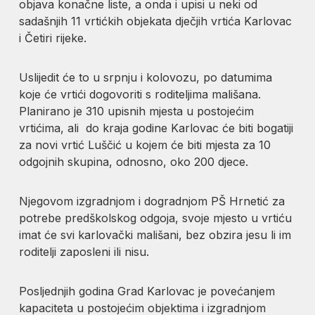
objava konačne liste, a onda i upisi u neki od
sadašnjih 11 vrtićkih objekata dječjih vrtića Karlovac
i Četiri rijeke.
Uslijedit će to u srpnju i kolovozu, po datumima
koje će vrtići dogovoriti s roditeljima mališana.
Planirano je 310 upisnih mjesta u postojećim
vrtićima, ali do kraja godine Karlovac će biti bogatiji
za novi vrtić Luščić u kojem će biti mjesta za 10
odgojnih skupina, odnosno, oko 200 djece.
Njegovom izgradnjom i dogradnjom PŠ Hrnetić za
potrebe predškolskog odgoja, svoje mjesto u vrtiću
imat će svi karlovački mališani, bez obzira jesu li im
roditelji zaposleni ili nisu.
Posljednjih godina Grad Karlovac je povećanjem
kapaciteta u postojećim objektima i izgradnjom