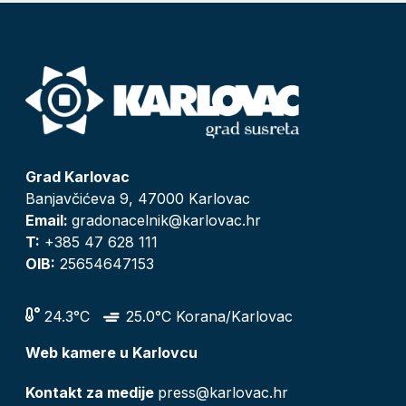
Grad Karlovac
Banjavčićeva 9, 47000 Karlovac
Email:
gradonacelnik@karlovac.hr
T:
+385 47 628 111
OIB:
25654647153
24.3°C
25.0°C Korana/Karlovac
Web kamere u Karlovcu
Kontakt za medije
press@karlovac.hr