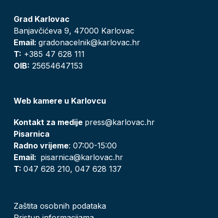
Grad Karlovac
Banjavčićeva 9, 47000 Karlovac
Email:
gradonacelnik@karlovac.hr
T:
+385 47 628 111
OIB:
25654647153
Web kamere u Karlovcu
Kontakt za medije
press@karlovac.hr
Pisarnica
Radno vrijeme
: 07:00-15:00
Email:
pisarnica@karlovac.hr
T:
047 628 210, 047 628 137
Zaštita osobnih podataka
Pristup informacijama