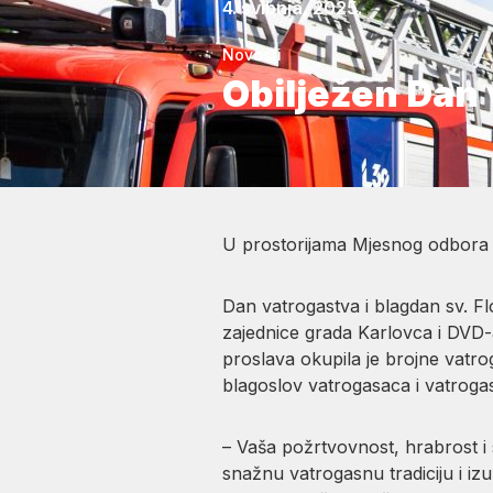
4. svibnja, 2025.
Novosti
Obilježen Dan 
U prostorijama Mjesnog odbora Ma
Dan vatrogastva i blagdan sv. F
zajednice grada Karlovca i DVD-a
proslava okupila je brojne vatrog
blagoslov vatrogasaca i vatrogas
– Vaša požrtvovnost, hrabrost i
snažnu vatrogasnu tradiciju i i