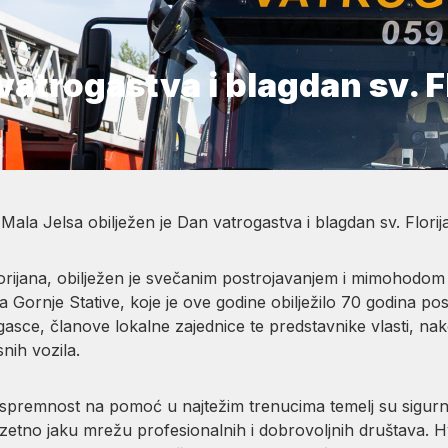
vatrogastva i blagdan sv. F
la Jelsa obilježen je Dan vatrogastva i blagdan sv. Florija
lorijana, obilježen je svečanim postrojavanjem i mimohodom 
 Gornje Stative, koje je ove godine obilježilo 70 godina pos
asce, članove lokalne zajednice te predstavnike vlasti, nakon
nih vozila.
 spremnost na pomoć u najtežim trenucima temelj su sigurn
zuzetno jaku mrežu profesionalnih i dobrovoljnih društava.