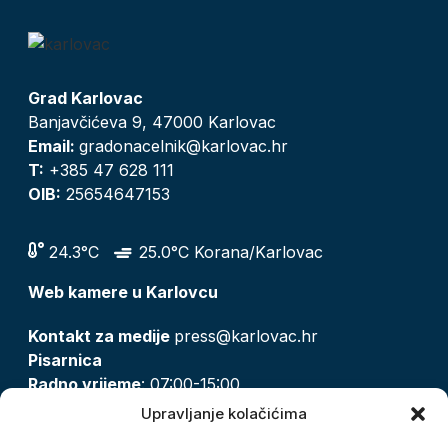
Grad Karlovac
Banjavčićeva 9, 47000 Karlovac
Email:
gradonacelnik@karlovac.hr
T:
+385 47 628 111
OIB:
25654647153
24.3°C
25.0°C Korana/Karlovac
Web kamere u Karlovcu
Kontakt za medije
press@karlovac.hr
Pisarnica
Radno vrijeme
: 07:00-15:00
Email:
pisarnica@karlovac.hr
Upravljanje kolačićima
T:
047 628 210, 047 628 137