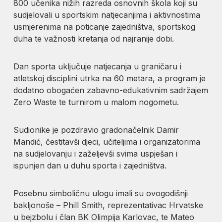
800 učenika nižih razreda osnovnih škola koji su
sudjelovali u sportskim natjecanjima i aktivnostima
usmjerenima na poticanje zajedništva, sportskog
duha te važnosti kretanja od najranije dobi.
Dan sporta uključuje natjecanja u graničaru i
atletskoj disciplini utrka na 60 metara, a program je
dodatno obogaćen zabavno-edukativnim sadržajem
Zero Waste te turnirom u malom nogometu.
Sudionike je pozdravio gradonačelnik Damir
Mandić, čestitavši djeci, učiteljima i organizatorima
na sudjelovanju i zaželjevši svima uspješan i
ispunjen dan u duhu sporta i zajedništva.
Posebnu simboličnu ulogu imali su ovogodišnji
bakljonoše – Phill Smith, reprezentativac Hrvatske
u bejzbolu i član BK Olimpija Karlovac, te Mateo