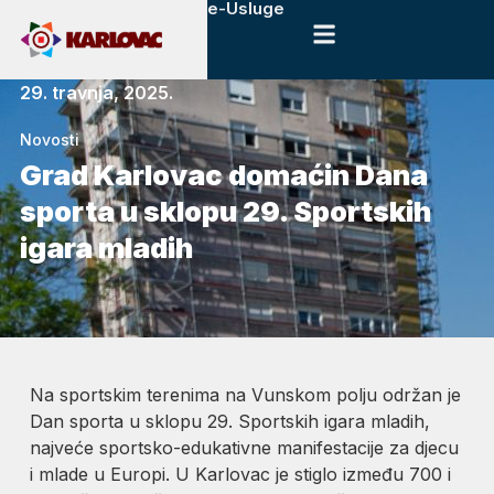
e-Usluge
29. travnja, 2025.
Novosti
Grad Karlovac domaćin Dana
sporta u sklopu 29. Sportskih
igara mladih
Na sportskim terenima na Vunskom polju održan je
Dan sporta u sklopu 29. Sportskih igara mladih,
najveće sportsko-edukativne manifestacije za djecu
i mlade u Europi. U Karlovac je stiglo između 700 i