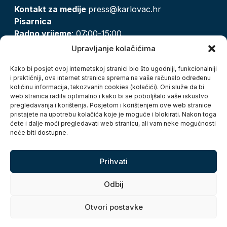
Kontakt za medije
press@karlovac.hr
Pisarnica
Radno vrijeme
: 07:00-15:00
Email:
pisarnica@karlovac.hr
Upravljanje kolačićima
T:
047 628 210, 047 628 137
Kako bi posjet ovoj internetskoj stranici bio što ugodniji, funkcionalniji
i praktičniji, ova internet stranica sprema na vaše računalo određenu
količinu informacija, takozvanih cookies (kolačići). Oni služe da bi
Zaštita osobnih podataka
web stranica radila optimalno i kako bi se poboljšalo vaše iskustvo
pregledavanja i korištenja. Posjetom i korištenjem ove web stranice
Pristup informacijama
pristajete na upotrebu kolačića koje je moguće i blokirati. Nakon toga
Kolačići
ćete i dalje moći pregledavati web stranicu, ali vam neke mogućnosti
Izjava o pristupačnosti
neće biti dostupne.
Turistička zajednica grada Karlovca
Prihvati
Odbij
Otvori postavke
Copyright © 2026. Grad Karlovac, sva prava pridržana