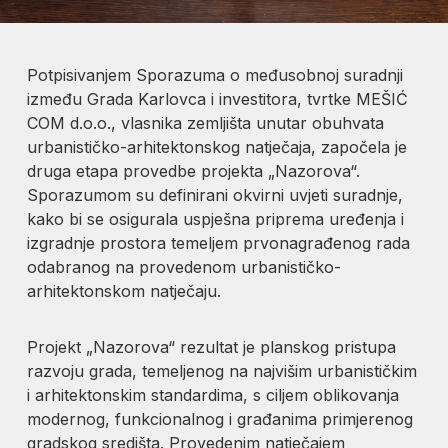
Potpisivanjem Sporazuma o međusobnoj suradnji
između Grada Karlovca i investitora, tvrtke MEŠIĆ
COM d.o.o., vlasnika zemljišta unutar obuhvata
urbanističko-arhitektonskog natječaja, započela je
druga etapa provedbe projekta „Nazorova“.
Sporazumom su definirani okvirni uvjeti suradnje,
kako bi se osigurala uspješna priprema uređenja i
izgradnje prostora temeljem prvonagrađenog rada
odabranog na provedenom urbanističko-
arhitektonskom natječaju.
Projekt „Nazorova“ rezultat je planskog pristupa
razvoju grada, temeljenog na najvišim urbanističkim
i arhitektonskim standardima, s ciljem oblikovanja
modernog, funkcionalnog i građanima primjerenog
gradskog središta. Provedenim natječajem