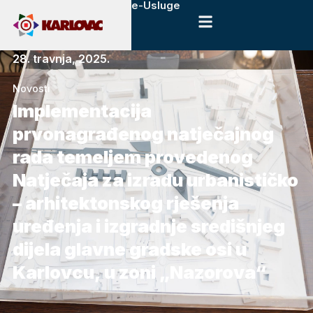
e-Usluge
28. travnja, 2025.
Novosti
Implementacija
prvonagrađenog natječajnog
rada temeljem provedenog
Natječaja za izradu urbanističko
– arhitektonskog rješenja
uređenja i izgradnje središnjeg
dijela glavne gradske osi u
Karlovcu, u zoni „Nazorova“