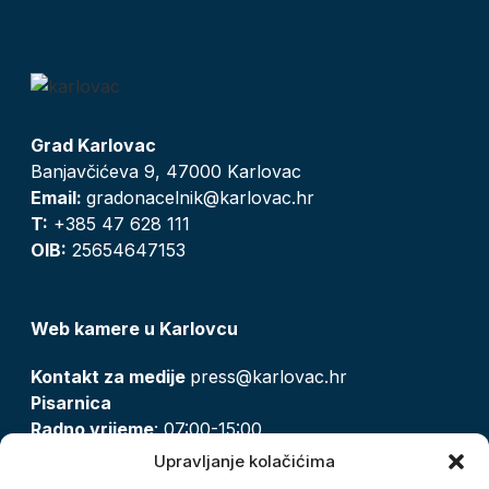
Grad Karlovac
Banjavčićeva 9, 47000 Karlovac
Email:
gradonacelnik@karlovac.hr
T:
+385 47 628 111
OIB:
25654647153
Web kamere u Karlovcu
Kontakt za medije
press@karlovac.hr
Pisarnica
Radno vrijeme
: 07:00-15:00
Email:
pisarnica@karlovac.hr
Upravljanje kolačićima
T:
047 628 210, 047 628 137