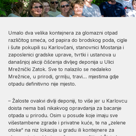
Umalo dva velika kontejnera za glomazni otpad
različitog smeća, od papira do brodskog poda, cigle
i šute pokupili su Karlovčani, stanovnici Mostanja i
zaposlenici gradske uprave, tvrtki i ustanova u
današnjoj akciji čišćenja divljeg deponija u Ulici
Mrežnički Zatok. Sve to nalazilo se nedaleko
Mrežnice, u prirodi, grmlju, travi… mjestima gdje
otpadu definitivno nije mjesto.
– Žaloste ovakvi divlji deponiji, to više jer u Karlovcu
doista nema baš nikakvog opravdanja za bacanje
otpada u prirodu. Osim u posude koje imaju sve
višestambene zgrade i privatne kuće, te na „zelene
otoke“ na niz lokacija u gradu ili kontejnere za