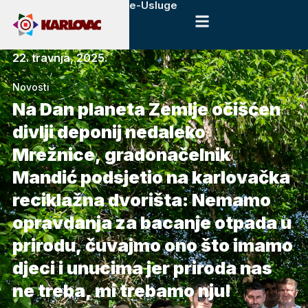
e-Usluge
22. travnja, 2025.
Novosti
Na Dan planeta Zemlje očišćen
divlji deponij nedaleko
Mrežnice, gradonačelnik
Mandić podsjetio na karlovačka
reciklažna dvorišta: Nemamo
opravdanja za bacanje otpada u
prirodu, čuvajmo ono što imamo
djeci i unucima jer priroda nas
ne treba, mi trebamo nju!