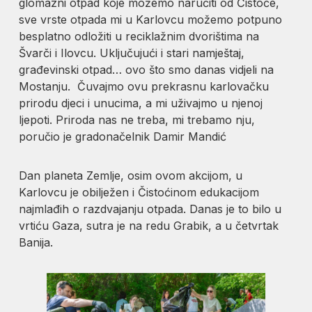
glomazni otpad koje možemo naručiti od Čistoće,
sve vrste otpada mi u Karlovcu možemo potpuno
besplatno odložiti u reciklažnim dvorištima na
Švarči i Ilovcu. Uključujući i stari namještaj,
građevinski otpad… ovo što smo danas vidjeli na
Mostanju. Čuvajmo ovu prekrasnu karlovačku
prirodu djeci i unucima, a mi uživajmo u njenoj
ljepoti. Priroda nas ne treba, mi trebamo nju,
poručio je gradonačelnik Damir Mandić
Dan planeta Zemlje, osim ovom akcijom, u
Karlovcu je obilježen i Čistoćinom edukacijom
najmlađih o razdvajanju otpada. Danas je to bilo u
vrtiću Gaza, sutra je na redu Grabik, a u četvrtak
Banija.