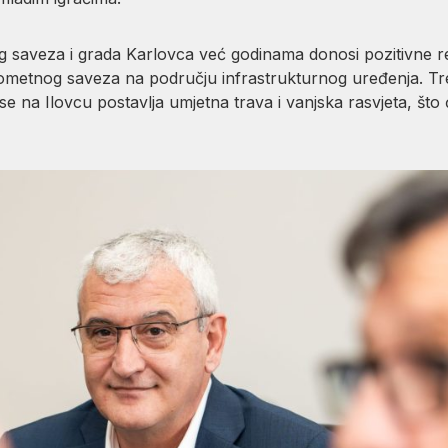
aveza i grada Karlovca već godinama donosi pozitivne rez
ometnog saveza na području infrastrukturnog uređenja. Tren
e na Ilovcu postavlja umjetna trava i vanjska rasvjeta, što 