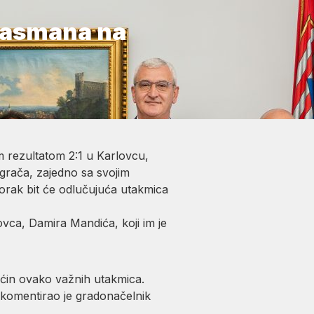
plasmana na
m rezultatom 2:1 u Karlovcu,
grača, zajedno sa svojim
korak bit će odlučujuća utakmica
vca, Damira Mandića, koji im je
aćin ovako važnih utakmica.
, komentirao je gradonačelnik