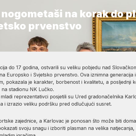
i nogometaši na korak do 
jetsko prvenstvo
cija do 17 godina, ostvarili su veliku pobjedu nad Slovačko
na Europsko i Svjetsko prvenstvo. Ova iznimna generacija i
pokazala je karakter, borbenost i kvalitetu, a posljednji 
u, na stadionu NK Lučko.
ladi reprezentativci posjetili su Ured gradonačelnika Karlo
a i izrazio veliku podršku pred odlučujući susret.
rtske zajednice, a Karlovac je ponosan što može biti dom
okazati svoju snagu i izboriti plasman na velika natjecanja
mladim igračima.