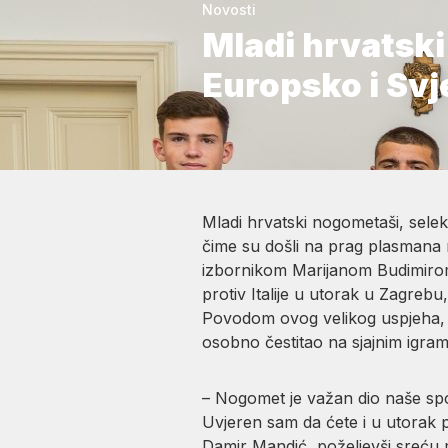
Novosti
Mladi hrvatsk
Europsko i Sv
Mladi hrvatski nogometaši, selek
čime su došli na prag plasmana 
izbornikom Marijanom Budimirom, 
protiv Italije u utorak u Zagreb
Povodom ovog velikog uspjeha, m
osobno čestitao na sjajnim igram
– Nogomet je važan dio naše spo
Uvjeren sam da ćete i u utorak p
Damir Mandić, poželjevši sreću 