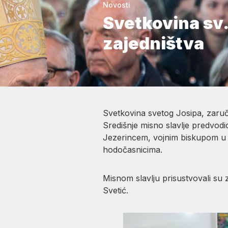
Novosti
Svetkovina sv.
zajedništva
Svetkovina svetog Josipa, zaruč
Središnje misno slavlje predvodi
Jezerincem, vojnim biskupom u 
hodočasnicima.
Misnom slavlju prisustvovali su
Svetić.