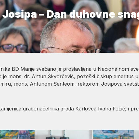
 Josipa – Dan duhovne snag
nika BD Marije svečano je proslavljena u Nacionalnom svet
o je mons. dr. Antun Škvorčević, požeški biskup emeritus u
miru, mons. Antunom Senteom, rektorom Josipova svetišta
 zamjenica gradonačelnika grada Karlovca Ivana Fočić, i pre