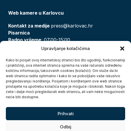
Web kamere u Karlovcu
Kontakt za medije
press@karlovac.hr
Pisarnica
Radno vrijeme
: 07:00-15:00
Email:
pisarnica@karlovac.hr
Upravljanje kolačićima
T:
047 628 210, 047 628 137
Kako bi posjet ovoj internetskoj stranici bio što ugodniji, funkcionalniji
i praktičniji, ova internet stranica sprema na vaše računalo određenu
količinu informacija, takozvanih cookies (kolačići). Oni služe da bi
Zaštita osobnih podataka
web stranica radila optimalno i kako bi se poboljšalo vaše iskustvo
pregledavanja i korištenja. Posjetom i korištenjem ove web stranice
Pristup informacijama
pristajete na upotrebu kolačića koje je moguće i blokirati. Nakon toga
Kolačići
ćete i dalje moći pregledavati web stranicu, ali vam neke mogućnosti
Izjava o pristupačnosti
neće biti dostupne.
Turistička zajednica grada Karlovca
Prihvati
Odbij