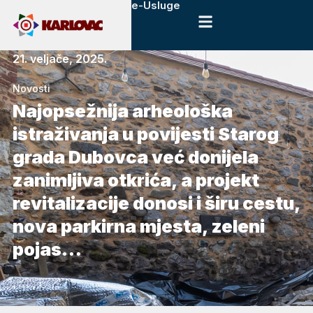
e-Usluge
21. veljače, 2025.
Novosti
Najopsežnija arheološka
istraživanja u povijesti Starog
grada Dubovca već donijela
zanimljiva otkrića, a projekt
revitalizacije donosi i širu cestu,
nova parkirna mjesta, zeleni
pojas…