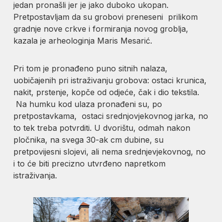
jedan pronašli jer je jako duboko ukopan.
Pretpostavljam da su grobovi preneseni prilikom
gradnje nove crkve i formiranja novog groblja,
kazala je arheologinja Maris Mesarić.
Pri tom je pronađeno puno sitnih nalaza,
uobičajenih pri istraživanju grobova: ostaci krunica,
nakit, prstenje, kopče od odjeće, čak i dio tekstila.
Na humku kod ulaza pronađeni su, po
pretpostavkama, ostaci srednjovjekovnog jarka, no
to tek treba potvrditi. U dvorištu, odmah nakon
pločnika, na svega 30-ak cm dubine, su
pretpovijesni slojevi, ali nema srednjevjekovnog, no
i to će biti precizno utvrđeno napretkom
istraživanja.