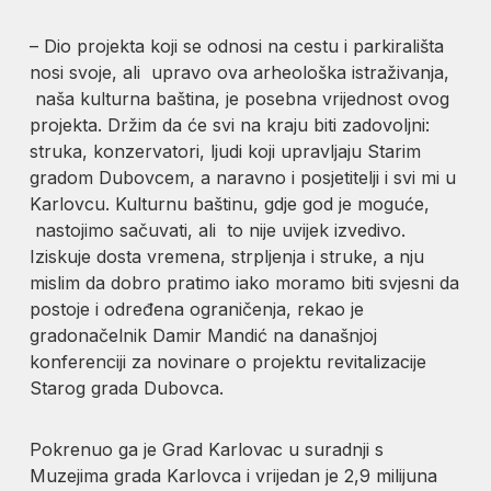
– Dio projekta koji se odnosi na cestu i parkirališta
nosi svoje, ali upravo ova arheološka istraživanja,
naša kulturna baština, je posebna vrijednost ovog
projekta. Držim da će svi na kraju biti zadovoljni:
struka, konzervatori, ljudi koji upravljaju Starim
gradom Dubovcem, a naravno i posjetitelji i svi mi u
Karlovcu. Kulturnu baštinu, gdje god je moguće,
nastojimo sačuvati, ali to nije uvijek izvedivo.
Iziskuje dosta vremena, strpljenja i struke, a nju
mislim da dobro pratimo iako moramo biti svjesni da
postoje i određena ograničenja, rekao je
gradonačelnik Damir Mandić na današnjoj
konferenciji za novinare o projektu revitalizacije
Starog grada Dubovca.
Pokrenuo ga je Grad Karlovac u suradnji s
Muzejima grada Karlovca i vrijedan je 2,9 milijuna