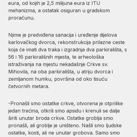
eura, od kojih je 2,5 milijuna eura iz ITU
mehanizma, a ostatak osiguran u gradskom
proračunu.
Njime je predviđena sanacija i uređenje dijelova
karlovačkog dvorca, rekonstrukcija prilazne ceste
koja će imati dva traka i izgradnja dva parkirališta, s
56 i 16 parkirališnih mjesta, te arheološka
istraživanja na mjestu nekadašnje Crkve sv.
Mihovila, na oba parkirališta, u atriju dvorca i
zemljanom humku, površina od oko tisuću
četvornih metara.
-Pronašli smo ostatke crkve, otvorena je otprilike
jedan trećina, otkrili smo apsidu i krenuli se dalje
širiti unutar broda crkve. Ostatke groblja smo
pronašli, ali groblje je uništeno. Našli smo ljudske
ostatke, kosti, ali ne unutar grobova. Samo smo