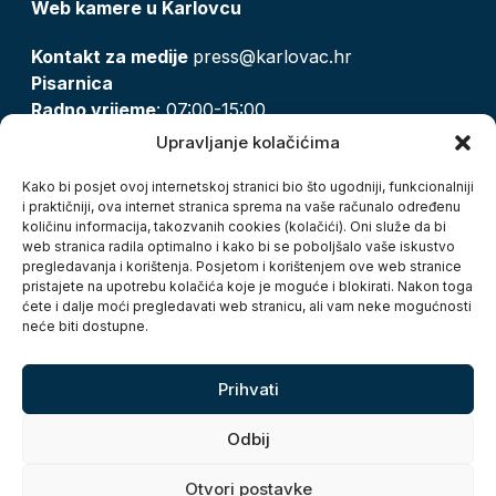
Web kamere u Karlovcu
Kontakt za medije
press@karlovac.hr
Pisarnica
Radno vrijeme
: 07:00-15:00
Email:
pisarnica@karlovac.hr
Upravljanje kolačićima
T:
047 628 210, 047 628 137
Kako bi posjet ovoj internetskoj stranici bio što ugodniji, funkcionalniji
i praktičniji, ova internet stranica sprema na vaše računalo određenu
količinu informacija, takozvanih cookies (kolačići). Oni služe da bi
Zaštita osobnih podataka
web stranica radila optimalno i kako bi se poboljšalo vaše iskustvo
pregledavanja i korištenja. Posjetom i korištenjem ove web stranice
Pristup informacijama
pristajete na upotrebu kolačića koje je moguće i blokirati. Nakon toga
Kolačići
ćete i dalje moći pregledavati web stranicu, ali vam neke mogućnosti
Izjava o pristupačnosti
neće biti dostupne.
Turistička zajednica grada Karlovca
Prihvati
Odbij
Otvori postavke