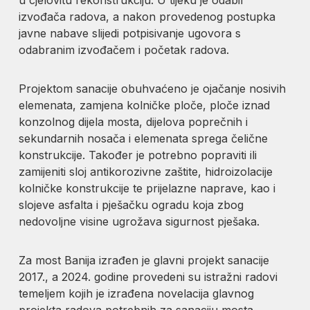
izvođača radova, a nakon provedenog postupka
javne nabave slijedi potpisivanje ugovora s
odabranim izvođačem i početak radova.
Projektom sanacije obuhvaćeno je ojačanje nosivih
elemenata, zamjena kolničke ploče, ploče iznad
konzolnog dijela mosta, dijelova poprečnih i
sekundarnih nosača i elemenata sprega čelične
konstrukcije. Također je potrebno popraviti ili
zamijeniti sloj antikorozivne zaštite, hidroizolacije
kolničke konstrukcije te prijelazne naprave, kao i
slojeve asfalta i pješačku ogradu koja zbog
nedovoljne visine ugrožava sigurnost pješaka.
Za most Banija izrađen je glavni projekt sanacije
2017., a 2024. godine provedeni su istražni radovi
temeljem kojih je izrađena novelacija glavnog
projekta radova potrebnih za sanaciju mosta.