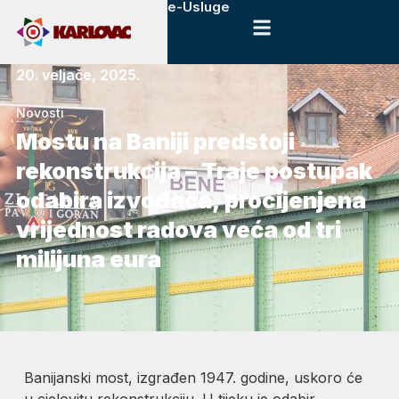
e-Usluge
20. veljače, 2025.
Novosti
Mostu na Baniji predstoji
rekonstrukcija – Traje postupak
odabira izvođača, procijenjena
vrijednost radova veća od tri
milijuna eura
Banijanski most, izgrađen 1947. godine, uskoro će
u cjelovitu rekonstrukciju. U tijeku je odabir