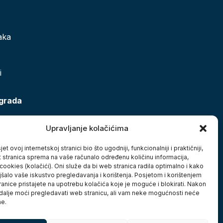
aka
i
 grada
Upravljanje kolačićima
et ovoj internetskoj stranici bio što ugodniji, funkcionalniji i praktičniji,
t stranica sprema na vaše računalo određenu količinu informacija,
cookies (kolačići). Oni služe da bi web stranica radila optimalno i kako
jšalo vaše iskustvo pregledavanja i korištenja. Posjetom i korištenjem
anice pristajete na upotrebu kolačića koje je moguće i blokirati. Nakon
 dalje moći pregledavati web stranicu, ali vam neke mogućnosti neće
ne.