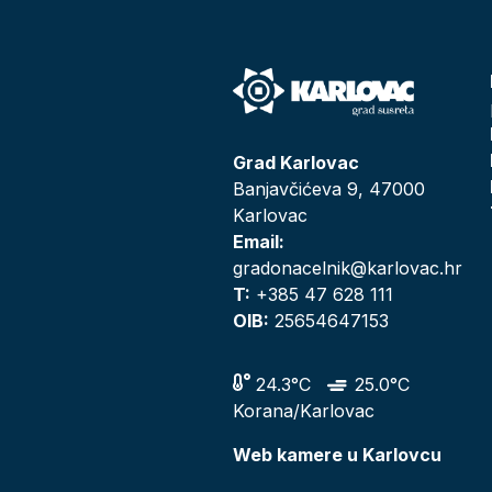
Grad Karlovac
Banjavčićeva 9, 47000
Karlovac
Email:
gradonacelnik@karlovac.hr
T:
+385 47 628 111
OIB:
25654647153
24.3°C
25.0°C
Korana/Karlovac
Web kamere u Karlovcu