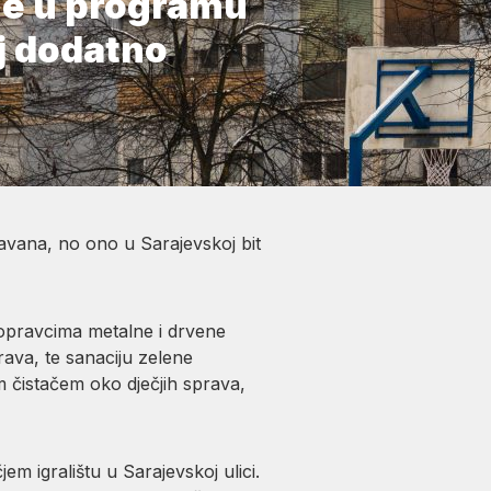
ine u programu
j dodatno
ržavana, no ono u Sarajevskoj bit
popravcima metalne i drvene
prava, te sanaciju zelene
m čistačem oko dječjih sprava,
m igralištu u Sarajevskoj ulici.