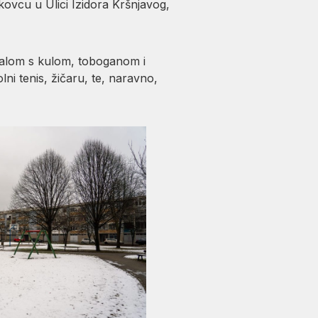
kovcu u Ulici Izidora Kršnjavog,
igralom s kulom, toboganom i
olni tenis, žičaru, te, naravno,