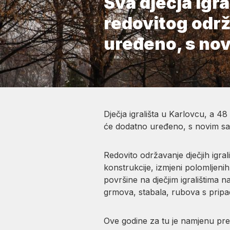
Sva dječja igr
redovitog održ
uređeno, s no
Dječja igrališta u Karlovcu, a 48
će dodatno uređeno, s novim sa
Redovito održavanje dječjih igr
konstrukcije, izmjeni polomljenih
površine na dječjim igralištima n
grmova, stabala, rubova s pripa
Ove godine za tu je namjenu pred