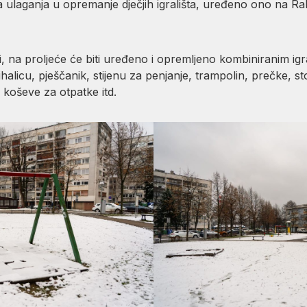
a ulaganja u opremanje dječjih igrališta, uređeno ono na Ra
lici, na proljeće će biti uređeno i opremljeno kombiniranim 
jihalicu, pješčanik, stijenu za penjanje, trampolin, prečke, st
 koševe za otpatke itd.