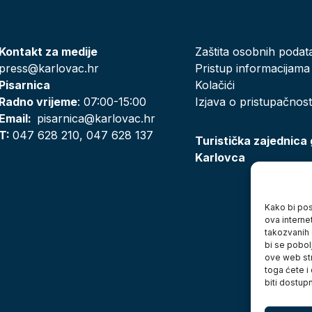
Kontakt za medije
Zaštita osobnih podat
press@karlovac.hr
Pristup informacijama
Pisarnica
Kolačići
Radno vrijeme
: 07:00-15:00
Izjava o pristupačnost
Email:
pisarnica@karlovac.hr
T:
047 628 210, 047 628 137
Turistička zajednica
Karlovca
Kako bi posj
ova interne
takozvanih 
bi se pobol
ove web str
toga ćete i
biti dostup