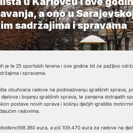
ališta u Karlovcu i ove god
avanja, a ono u Sarajevsko
vim sadržajima i spravama
 ih je te 25 sportskih terena i ove godine bit će pažljivo od
držajima i spravama.
ališta obuhvaća radove na podmazivanju igrališnih sprava, 
 dijelova i bojanju igrališnih sprava, te zamjena dotrajalih s
akon postave novih sprava i košnju dječjih igrališta motorni
dajućim radovima.
viđeno168.380 eura, a još 109.470 eura za radove na dječje