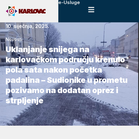
e-Usluge
10. siječnja, 2025.
Novosti
Uklanjanje snijega na
karlovačkom području krenulo
pola sata nakon početka
padalina – Sudionike u prometu
pozivamo na dodatan oprez i
strpljenje