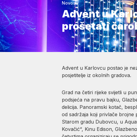
Novosti
Advent u Karlo
prošetati ča
Advent u Karlovcu postao je nez
posjetitelje iz okolnih gradova.
Grad na četiri rijeke svijetli 
podsjeća na pravu bajku, Glazben
delicija. Panoramski kotač, besp
od sadržaja koji privlače brojne 
Starom gradu Dubovcu, u Aquatic
Kovačić“, Kinu Edison, Glazbenoj
četvrtima organiziraju se prigodn