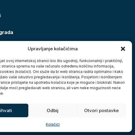
i
 grada
Upravljanje kolačićima
et ovoj internetskoj stranici bio što ugodniji, funkcionalniji i praktičniji,
t stranica sprema na vaše računalo određenu količinu informacija,
cookies (kolačići). Oni služe da bi web stranica radila optimalno i kako
jšalo vaše iskustvo pregledavanja i korištenja. Posjetom i korištenjem
anice pristajete na upotrebu kolačića koje je moguće i blokirati. Nakon
 dalje moći pregledavati web stranicu, ali vam neke mogućnosti neće
ne.
ihvati
Odbij
Otvori postavke
Kolačići