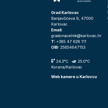
Grad Karlovac
Banjavčićeva 9, 47000
Karlovac
Email:
gradonacelnik@karlovac.hr
T:
+385 47 628 111
OIB:
25654647153
24.3°C
25.0°C
Korana/Karlovac
Web kamere u Karlovcu