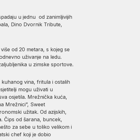
padaju u jednu od zanimljivijih
ala, Dino Dvornik Tribute,
iše od 20 metara, s kojeg se
kodnevno uživanje na ledu.
zaljubljenika u zimske sportove.
kuhanog vina, fritula i ostalih
etitelji mogu uživati u
 sva osjetila. Mrežnička kuća,
na Mrežnici”, Sweet
nomski užitak. Od azijskih,
ija. Čips od šarana, buncek,
ešto za sebe u toliko velikom i
tski chef koji je dobio