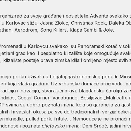
rganizirao za svoje građane i posjetitelje Adventa svakako s
u Karlovac stižu: Jasna Zlokić, Christmas Rock, Daleka Ob
athan, Aerodrom, Song Killers, Klapa Cambi & Jole.
Promenadi u Karlovcu svakako su Panoramski kotač visok v
jetljeni grad kao i besplatno klizalište koje omogućuje sva
lizalište postaje prava zimska idila i omiljeno mjesto svih 
maju priliku uživati i u bogatoj gastronomskoj ponudi. Mirisi 
feri koja vlada gradom. Uz vrhunske domaće proizvode, posj
tradiciju i inovaciju, stvarajući pravu blagdansku čaroliju za
idos, Coctail Corner, Vagabundo, Bosiljevac „Mali caffe 
 svima su dobro poznata imena koja su garancija za gastro
talnih hrvatskih okusa pa sve do tradicionalnih verzija delic
germknedle, pulled pork, fritule… Nemoguće je ne pronaći n
ridonose i poznata
chefovska
imena: Deni Srdoč, jedini hrva