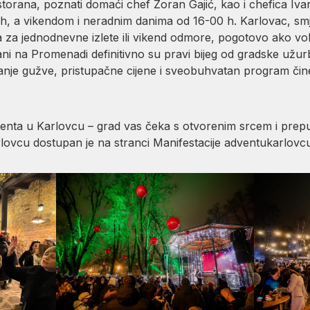
storana, poznati domaći chef Zoran Gajić, kao i chefica Iv
3h, a vikendom i neradnim danima od 16-00 h. Karlovac, s
a za jednodnevne izlete ili vikend odmore, pogotovo ako volite
i na Promenadi definitivno su pravi bijeg od gradske užurb
Manje gužve, pristupačne cijene i sveobuhvatan program čin
 adventa u Karlovcu – grad vas čeka s otvorenim srcem i pre
ovcu dostupan je na stranci Manifestacije adventukarlovcu