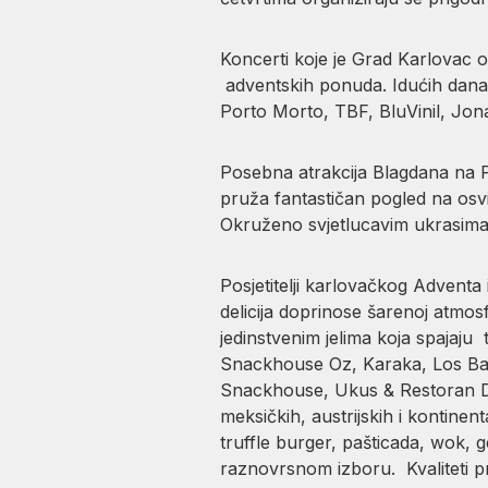
Koncerti koje je Grad Karlovac o
adventskih ponuda. Idućih dana 
Porto Morto, TBF, BluVinil, Jon
Posebna atrakcija Blagdana na 
pruža fantastičan pogled na osvi
Okruženo svjetlucavim ukrasima, k
Posjetitelji karlovačkog Adventa i
delicija doprinose šarenoj atmos
jedinstvenim jelima koja spajaju 
Snackhouse Oz, Karaka, Los Band
Snackhouse, Ukus & Restoran DP
meksičkih, austrijskih i kontinen
truffle burger, pašticada, wok, 
raznovrsnom izboru. Kvaliteti p