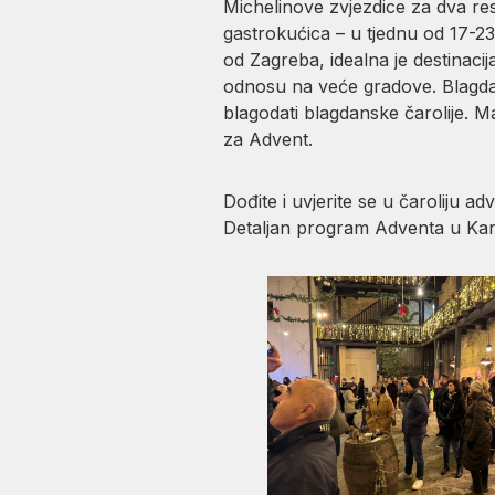
Michelinove zvjezdice za dva re
gastrokućica – u tjednu od 17-2
od Zagreba, idealna je destinacij
odnosu na veće gradove. Blagdan
blagodati blagdanske čarolije. 
za Advent.
Dođite i uvjerite se u čaroliju
Detaljan program Adventa u Karl