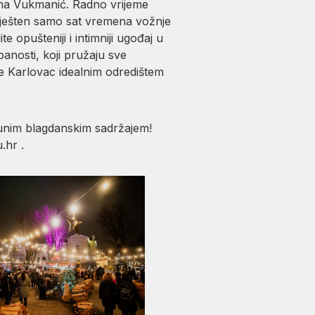
ana Vukmanić. Radno vrijeme
mješten samo sat vremena vožnje
 opušteniji i intimniji ugođaj u
anosti, koji pružaju sve
e Karlovac idealnim odredištem
punim blagdanskim sadržajem!
.hr .