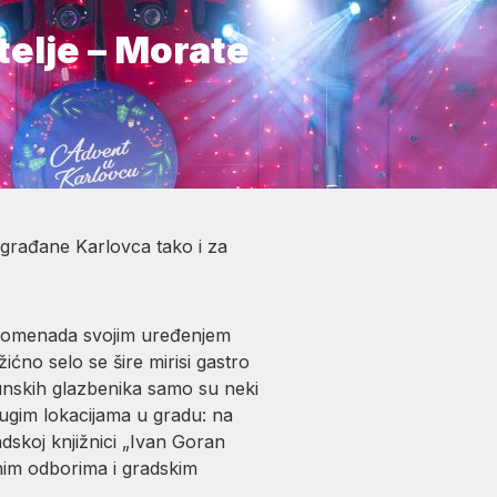
telje – Morate
građane Karlovca tako i za
 Promenada svojim uređenjem
ićno selo se šire mirisi gastro
rhunskih glazbenika samo su neki
drugim lokacijama u gradu: na
skoj knjižnici „Ivan Goran
snim odborima i gradskim