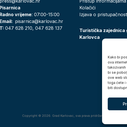
press@karlovac.hr
Pristup informacijama
Pisarnica
Kolačići
Radno vrijeme
: 07:00-15:00
Izjava o pristupačnost
Email:
pisarnica@karlovac.hr
T:
047 628 210, 047 628 137
Turistička zajednica
Karlovca
Kako bi posj
ova interne
takozvanih 
bi se pobol
ove web str
toga ćete i
biti dostup
Pr
Copyright © 2026. Grad Karlovac, sva prava pridržana