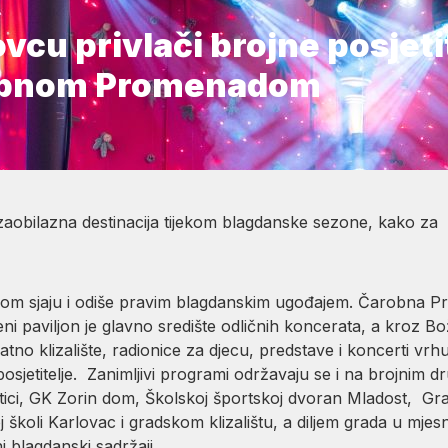
vcu privlači brojne posjeti
robnom Promenadom
aobilazna destinacija tijekom blagdanske sezone, kako za 
u punom sjaju i odiše pravim blagdanskim ugođajem. Čarobna
i paviljon je glavno središte odličnih koncerata, a kroz Bož
latno klizalište, radionice za djecu, predstave i koncerti v
posjetitelje. Zanimljivi programi održavaju se i na brojnim 
i, GK Zorin dom, Školskoj športskoj dvoran Mladost, Grad
 školi Karlovac i gradskom klizalištu, a diljem grada u mje
i blagdanski sadržaji.