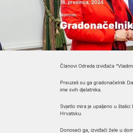
18. prosinca, 2024.
Novosti
Gradonačelnik
Članovi Odreda izviđača “Vladim
Preuzeli su ga gradonačelnik Da
ime svih djelatnika.
Svjetlo mira je upaljeno u štali
Hrvatsku.
Donoseći ga, izviđači žele u domo