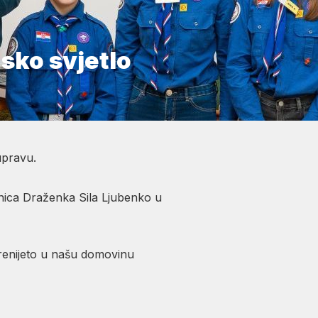
sko svjetlo
upravu.
nica Draženka Sila Ljubenko u
prenijeto u našu domovinu