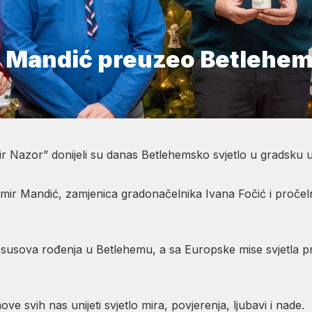
 Mandić preuzeo Betlehem
ir Nazor” donijeli su danas Betlehemsko svjetlo u gradsku 
mir Mandić, zamjenica gradonačelnika Ivana Fočić i pročel
ci Isusova rođenja u Betlehemu, a sa Europske mise svjetla 
ve svih nas unijeti svjetlo mira, povjerenja, ljubavi i nade.