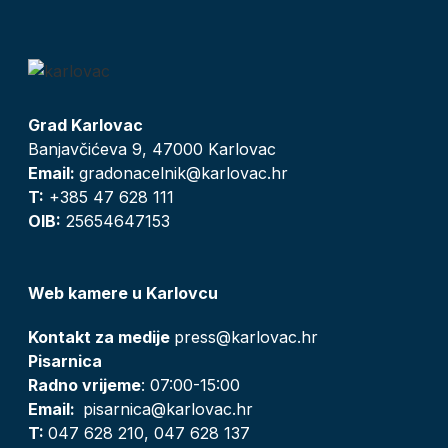
Grad Karlovac
Banjavčićeva 9, 47000 Karlovac
Email:
gradonacelnik@karlovac.hr
T:
+385 47 628 111
OIB:
25654647153
Web kamere u Karlovcu
Kontakt za medije
press@karlovac.hr
Pisarnica
Radno vrijeme
: 07:00-15:00
Email:
pisarnica@karlovac.hr
T:
047 628 210, 047 628 137