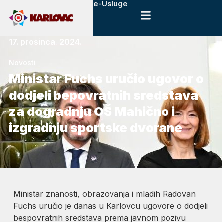
e-Usluge
17. prosinca, 2024.
Novosti
Ministar Fuchs uručio ugovor o
dodjeli bepovratnih sredstava
za dogradnju OŠ Mahično i
izgradnju sportske dvorane
Ministar znanosti, obrazovanja i mladih Radovan
Fuchs uručio je danas u Karlovcu ugovore o dodjeli
bespovratnih sredstava prema javnom pozivu