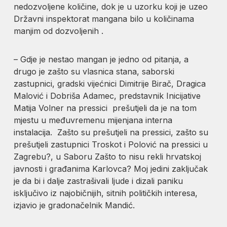
nedozvoljene količine, dok je u uzorku koji je uzeo
Državni inspektorat mangana bilo u količinama
manjim od dozvoljenih .
– Gdje je nestao mangan je jedno od pitanja, a
drugo je zašto su vlasnica stana, saborski
zastupnici, gradski vijećnici Dimitrije Birač, Dragica
Malović i Dobriša Adamec, predstavnik Inicijative
Matija Volner na pressici prešutjeli da je na tom
mjestu u međuvremenu mijenjana interna
instalacija. Zašto su prešutjeli na pressici, zašto su
prešutjeli zastupnici Troskot i Polović na pressici u
Zagrebu?, u Saboru Zašto to nisu rekli hrvatskoj
javnosti i građanima Karlovca? Moj jedini zaključak
je da bi i dalje zastrašivali ljude i dizali paniku
isključivo iz najobičnijih, sitnih političkih interesa,
izjavio je gradonačelnik Mandić.