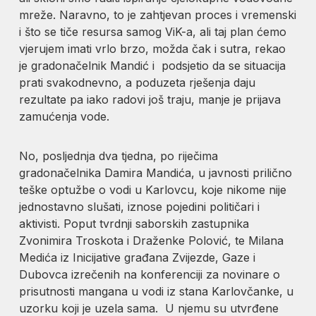
mreže. Naravno, to je zahtjevan proces i vremenski
i što se tiče resursa samog ViK-a, ali taj plan ćemo
vjerujem imati vrlo brzo, možda čak i sutra, rekao
je gradonačelnik Mandić i podsjetio da se situacija
prati svakodnevno, a poduzeta rješenja daju
rezultate pa iako radovi još traju, manje je prijava
zamućenja vode.
No, posljednja dva tjedna, po riječima
gradonačelnika Damira Mandića, u javnosti prilično
teške optužbe o vodi u Karlovcu, koje nikome nije
jednostavno slušati, iznose pojedini političari i
aktivisti. Poput tvrdnji saborskih zastupnika
Zvonimira Troskota i Draženke Polović, te Milana
Medića iz Inicijative građana Zvijezde, Gaze i
Dubovca izrečenih na konferenciji za novinare o
prisutnosti mangana u vodi iz stana Karlovčanke, u
uzorku koji je uzela sama. U njemu su utvrđene