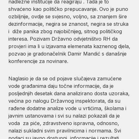
nadležne institucije da reagiraju . Tada je to
shvaćeno kao političko prepucavanje. Ovo je puno
ozbiljnije, ovdje se svjesno, voljno, sa znanjem šire
dezinformacije, negira se znanost, negira se struka
i diže panika zbog najobičnijeg, sitnog političkog
interesa. Pozivam Državno odvjetništvo RH da
provjeri ima li u izjavama elemenata kaznenog djela,
pozvao je gradonačelnik Damir Mandić s današnje
konferencije za novinare.
Naglasio je da se od pojave slučajeva zamućene
vode građanima daju točne informacije, da je
posljednjih desetak dana analizirano dosta uzoraka,
većina po nalogu Državnog inspektorata, da su
rađene dodatne analize vode u vrtićima, školama i
javnim ustanovama i svi su nalazi pokazali da je
voda za piće, zdravstveno ispravna, odnosno,
nalazi sukladni svim pravilnicima i normama. Svi
podaci su javno dostupni, informacije i rezultati