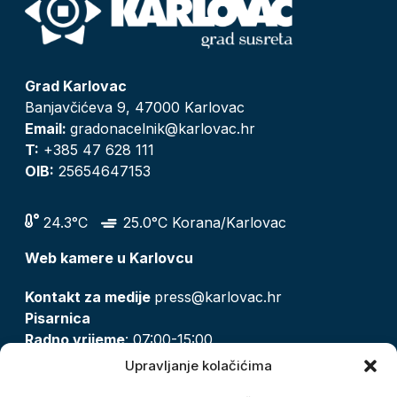
Grad Karlovac
Banjavčićeva 9, 47000 Karlovac
Email:
gradonacelnik@karlovac.hr
T:
+385 47 628 111
OIB:
25654647153
24.3°C
25.0°C Korana/Karlovac
Web kamere u Karlovcu
Kontakt za medije
press@karlovac.hr
Pisarnica
Radno vrijeme
: 07:00-15:00
Email:
pisarnica@karlovac.hr
Upravljanje kolačićima
T:
047 628 210, 047 628 137