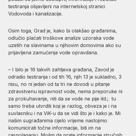
testiranja objavljeni na internetskoj stranici
Vodovoda i kanalizacije.
Osim toga, Grad je, kako bi olakšao građanima,
odlučio plaćati troškove analize uzoraka vode
uzetih na slavinama u njihovim domovima ako su
prijavljena zamućenja vode opravdana.
– I bilo je 16 takvih zahtjeva građana, Zavod je
odradio testiranja i od tih 16, njih 13 je sukladno, 3
nisu, no ni jedan od ta tri ne dovodi u pitanje
zdravstvenu ispravnost vode, nema preporuke ni
za prokuhavanje, niti da se vode ne pije itd.; tu
samo treba utvrditi koji je razlog, obveza je i na
suvlasniku i na ViK-u da se vidi što je i kako je. Mi
našim sugrađanima cijelo vrijeme nastojimo
komunicirati točne informacije, biti im na
raspolaganju. Molim da prate informacije stručnih