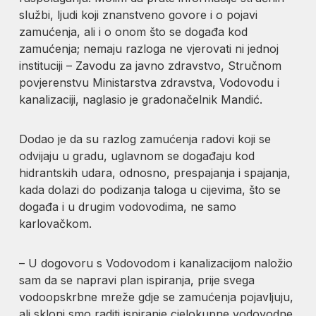
službi, ljudi koji znanstveno govore i o pojavi
zamućenja, ali i o onom što se događa kod
zamućenja; nemaju razloga ne vjerovati ni jednoj
instituciji – Zavodu za javno zdravstvo, Stručnom
povjerenstvu Ministarstva zdravstva, Vodovodu i
kanalizaciji, naglasio je gradonačelnik Mandić.
Dodao je da su razlog zamućenja radovi koji se
odvijaju u gradu, uglavnom se događaju kod
hidrantskih udara, odnosno, prespajanja i spajanja,
kada dolazi do podizanja taloga u cijevima, što se
događa i u drugim vodovodima, ne samo
karlovačkom.
– U dogovoru s Vodovodom i kanalizacijom naložio
sam da se napravi plan ispiranja, prije svega
vodoopskrbne mreže gdje se zamućenja pojavljuju,
ali skloni smo raditi ispiranje cjelokupne vodovodne