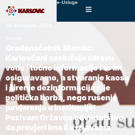
e-Usluge
29. listopada, 2024.
Novosti
Gradonačelnik Mandić:
Karlovčani zaslužuju zdravu
vodu i točne informacije i to im
osiguravamo, a stvaranje kaosa
i širenje dezinformacija nije
politička borba, nego rušenje
povjerenja u institucije!
Pozivam Državno odvjetništvo
da provjeri ima li u izjavama