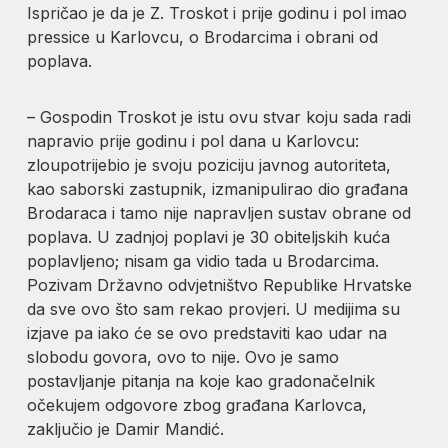
Ispričao je da je Z. Troskot i prije godinu i pol imao
pressice u Karlovcu, o Brodarcima i obrani od
poplava.
– Gospodin Troskot je istu ovu stvar koju sada radi
napravio prije godinu i pol dana u Karlovcu:
zloupotrijebio je svoju poziciju javnog autoriteta,
kao saborski zastupnik, izmanipulirao dio građana
Brodaraca i tamo nije napravljen sustav obrane od
poplava. U zadnjoj poplavi je 30 obiteljskih kuća
poplavljeno; nisam ga vidio tada u Brodarcima.
Pozivam Državno odvjetništvo Republike Hrvatske
da sve ovo što sam rekao provjeri. U medijima su
izjave pa iako će se ovo predstaviti kao udar na
slobodu govora, ovo to nije. Ovo je samo
postavljanje pitanja na koje kao gradonačelnik
očekujem odgovore zbog građana Karlovca,
zaključio je Damir Mandić.