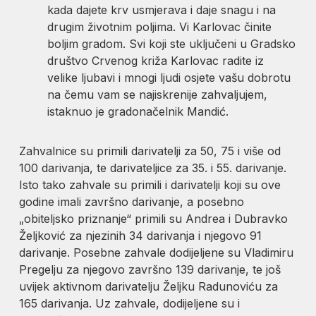
kada dajete krv usmjerava i daje snagu i na
drugim životnim poljima. Vi Karlovac činite
boljim gradom. Svi koji ste uključeni u Gradsko
društvo Crvenog križa Karlovac radite iz
velike ljubavi i mnogi ljudi osjete vašu dobrotu
na čemu vam se najiskrenije zahvaljujem,
istaknuo je gradonačelnik Mandić.
Zahvalnice su primili darivatelji za 50, 75 i više od
100 darivanja, te darivateljice za 35. i 55. darivanje.
Isto tako zahvale su primili i darivatelji koji su ove
godine imali završno darivanje, a posebno
„obiteljsko priznanje“ primili su Andrea i Dubravko
Željković za njezinih 34 darivanja i njegovo 91
darivanje. Posebne zahvale dodijeljene su Vladimiru
Pregelju za njegovo završno 139 darivanje, te još
uvijek aktivnom darivatelju Željku Radunoviću za
165 darivanja. Uz zahvale, dodijeljene su i