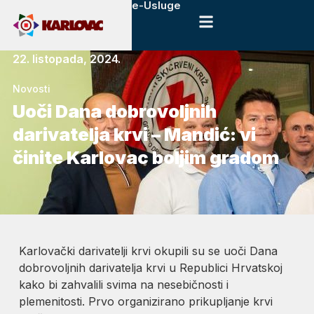
e-Usluge
22. listopada, 2024.
Novosti
Uoči Dana dobrovoljnih
darivatelja krvi – Mandić: vi
činite Karlovac boljim gradom
Karlovački darivatelji krvi okupili su se uoči Dana
dobrovoljnih darivatelja krvi u Republici Hrvatskoj
kako bi zahvalili svima na nesebičnosti i
plemenitosti. Prvo organizirano prikupljanje krvi