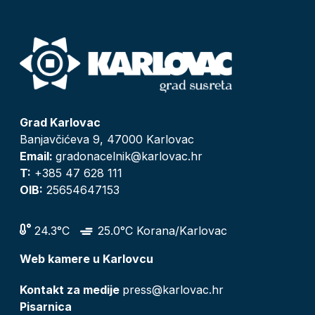
Grad Karlovac
Banjavčićeva 9, 47000 Karlovac
Email:
gradonacelnik@karlovac.hr
T:
+385 47 628 111
OIB:
25654647153
24.3°C
25.0°C Korana/Karlovac
Web kamere u Karlovcu
Kontakt za medije
press@karlovac.hr
Pisarnica