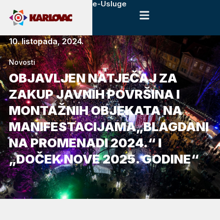
e-Usluge
10. listopada, 2024.
Novosti
OBJAVLJEN NATJEČAJ ZA
ZAKUP JAVNIH POVRŠINA I
MONTAŽNIH OBJEKATA NA
MANIFESTACIJAMA„BLAGDANI
NA PROMENADI 2024.“ I
„DOČEK NOVE 2025. GODINE“