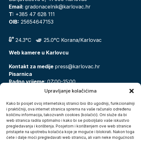
Email:
gradonacelnik@karlovac.hr
T:
+385 47 628 111
OIB:
25654647153
24.3°C
25.0°C Korana/Karlovac
Web kamere u Karlovcu
Kontakt za medije
press@karlovac.hr
Pisarnica
Radno vrijeme
: 07:00-15:00
Email:
pisarnica@karlovac.hr
Upravljanje kolačićima
T:
047 628 210, 047 628 137
Kako bi posjet ovoj internetskoj stranici bio što ugodniji, funkcionalniji
i praktičniji, ova internet stranica sprema na vaše računalo određenu
količinu informacija, takozvanih cookies (kolačići). Oni služe da bi
Zaštita osobnih podataka
web stranica radila optimalno i kako bi se poboljšalo vaše iskustvo
pregledavanja i korištenja. Posjetom i korištenjem ove web stranice
Pristup informacijama
pristajete na upotrebu kolačića koje je moguće i blokirati. Nakon toga
Kolačići
ćete i dalje moći pregledavati web stranicu, ali vam neke mogućnosti