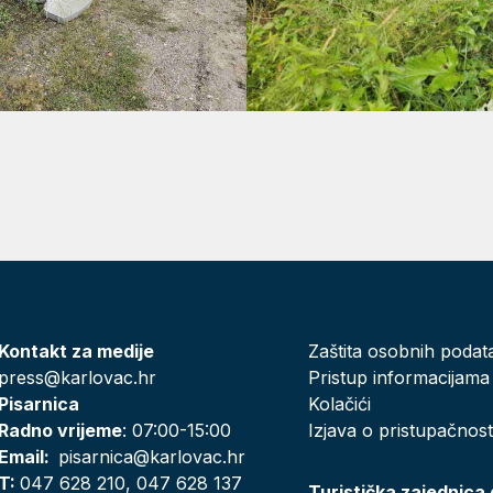
Kontakt za medije
Zaštita osobnih podat
press@karlovac.hr
Pristup informacijama
Pisarnica
Kolačići
Radno vrijeme
: 07:00-15:00
Izjava o pristupačnost
Email:
pisarnica@karlovac.hr
T:
047 628 210, 047 628 137
Turistička zajednica