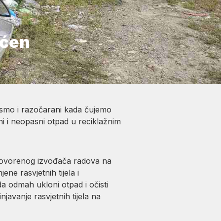
šćen
i smo i razočarani kada čujemo
i i neopasni otpad u reciklažnim
ugovorenog izvođača radova na
ne rasvjetnih tijela i
a odmah ukloni otpad i očisti
javanje rasvjetnih tijela na