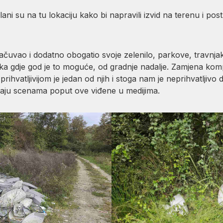
ni su na tu lokaciju kako bi napravili izvid na terenu i pos
čuvao i dodatno obogatio svoje zelenilo, parkove, travnjake, 
itika gdje god je to moguće, od gradnje nadalje. Zamjena ko
ihvatljivijom je jedan od njih i stoga nam je neprihvatljivo 
raju scenama poput ove viđene u medijima.