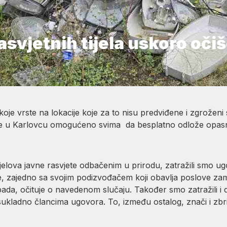
rasvjetnih tijela uskoro oči
oje vrste na lokacije koje za to nisu predviđene i zgrožen
r je u Karlovcu omogućeno svima da besplatno odlože opasn
elova javne rasvjete odbačenim u prirodu, zatražili smo 
, zajedno sa svojim podizvođačem koji obavlja poslove zamje
ada, očituje o navedenom slučaju. Također smo zatražili i d
sukladno člancima ugovora. To, između ostalog, znači i zbrin