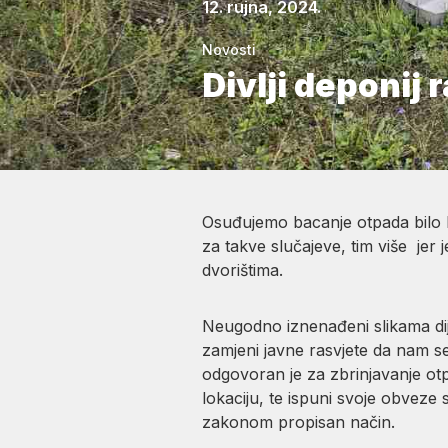
12. rujna, 2024.
Novosti
Divlji deponij 
Osuđujemo bacanje otpada bilo k
za takve slučajeve, tim više je
dvorištima.
Neugodno iznenađeni slikama dij
zamjeni javne rasvjete da nam se
odgovoran je za zbrinjavanje otp
lokaciju, te ispuni svoje obveze 
zakonom propisan način.