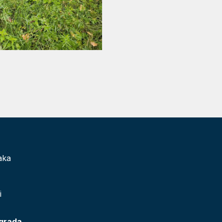
aka
i
 grada