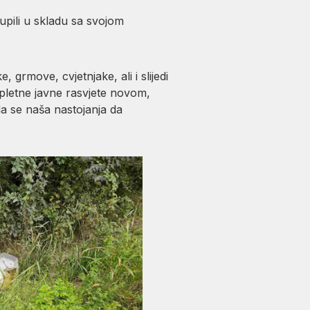
tupili u skladu sa svojom
grmove, cvjetnjake, ali i slijedi
mpletne javne rasvjete novom,
da se naša nastojanja da