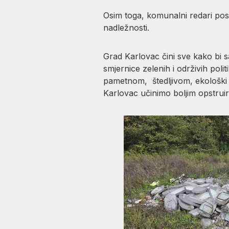
Osim toga, komunalni redari posla
nadležnosti.
Grad Karlovac čini sve kako bi sa
smjernice zelenih i održivih pol
pametnom, štedljivom, ekološki pr
Karlovac učinimo boljim opstrui