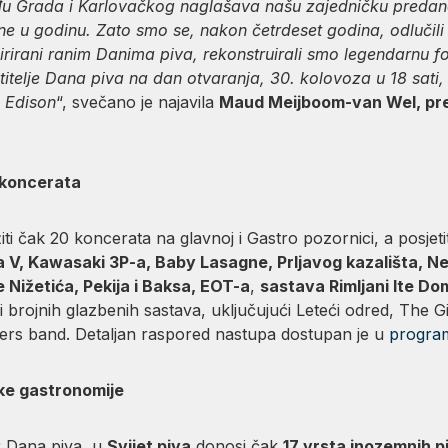
u Grada i Karlovačkog naglašava našu zajedničku predano
dine u godinu. Zato smo se, nakon četrdeset godina, odlučili
irirani ranim Danima piva, rekonstruirali smo legendarnu f
titelje Dana piva na dan otvaranja, 30. kolovoza u 18 sati
a Edison
“, svečano je najavila
Maud Meijboom-van Wel, pr
 koncerata
iti čak 20 koncerata na glavnoj i Gastro pozornici, a posjetit
 V, Kawasaki 3P-a, Baby Lasagne, Prljavog kazališta, Ne
 Nižetića, Pekija i Baksa, EOT-a
,
sastava Rimljani Ite D
 brojnih glazbenih sastava, uključujući Leteći odred, The 
vers band. Detaljan raspored nastupa dostupan je u
progra
ke gastronomije
r Dana piva, u
Svijet piva
donosi čak
17 vrsta inozemnih p