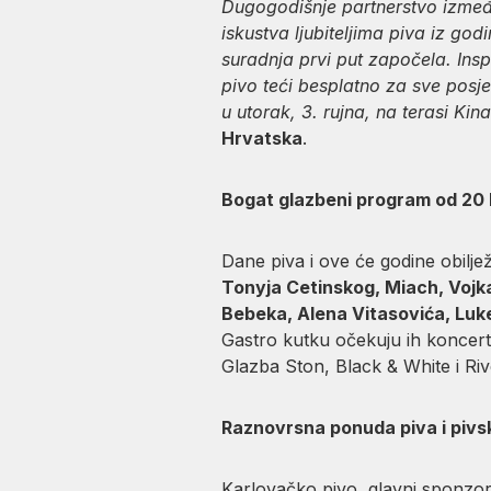
Dugogodišnje partnerstvo izmeđ
iskustva ljubiteljima piva iz go
suradnja prvi put započela. Insp
pivo teći besplatno za sve posje
u utorak, 3. rujna, na terasi Kin
Hrvatska
.
Bogat glazbeni program od 20
Dane piva i ove će godine obiljež
Tonyja Cetinskog, Miach, Vojka
Bebeka, Alena Vitasovića, Luke
Gastro kutku očekuju ih koncerti
Glazba Ston, Black & White i Ri
Raznovrsna ponuda piva i pivs
Karlovačko pivo, glavni sponzo