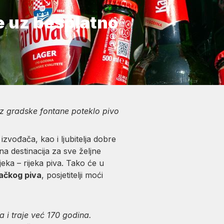
se uz besplatno
 iz gradske fontane poteklo pivo
izvođača, kao i ljubitelja dobre
a destinacija za sve željne
jeka – rijeka piva. Tako će u
vačkog piva
, posjetitelji moći
 i traje već 170 godina.