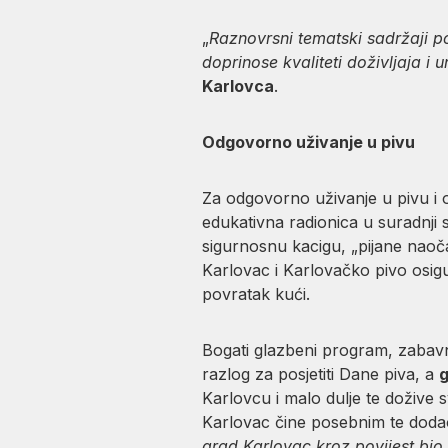
„
Raznovrsni tematski sadržaji p
doprinose kvaliteti doživljaja i
Karlovca
.
Odgovorno uživanje u pivu
Za odgovorno uživanje u pivu i ov
edukativna radionica u suradnji s
sigurnosnu kacigu, „pijane naoča
Karlovac i Karlovačko pivo osigu
povratak kući.
Bogati glazbeni program, zabavne
razlog za posjetiti Dane piva, a
g
Karlovcu i malo dulje te dožive s
Karlovac čine posebnim te doda
grad Karlovac kroz povijest bio i