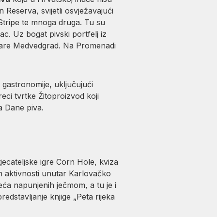
Reserva, svijetli osvježavajući
d Stripe te mnoga druga. Tu su
c. Uz bogat pivski portfelj iz
vovare Medvedgrad. Na Promenadi
 gastronomije, uključujući
ereci tvrtke Žitoproizvod koji
za Dane piva.
jecateljske igre Corn Hole, kviza
ih aktivnosti unutar Karlovačko
eća napunjenih ječmom, a tu je i
edstavljanje knjige „Peta rijeka