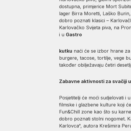
dostupna, primjerice Mort Subit
lager Birra Moretti, Laško Burin,
dobro poznati klasici – Karlovačk
Karlovačko Svijeta piva, na Pro
i u
Gastro
kutku
naći će se izbor hrane za 
burgere, tacose, tortilje, vege bur
također obilježavaju četiri deset
Zabavne aktivnosti za svačiji 
Posjetitelji će moći sudjelovati
filmske i glazbene kulture koji ć
Fun&Chill zone kao što su karnev
dobro poznati stolni nogomet. Ka
Karlovca“, autora Krešimira Peru