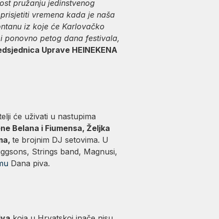
st pružanju jedinstvenog
 prisjetiti vremena kada je naša
ontanu iz koje će Karlovačko
, i ponovno petog dana festivala,
edsjednica Uprave HEINEKENA
elji će uživati u nastupima
ne Belana i Fiumensa, Željka
oma,
te brojnim DJ setovima. U
Giggsons, Strings band, Magnusi,
mu
Dana piva.
iva
koja u Hrvatskoj inače nisu