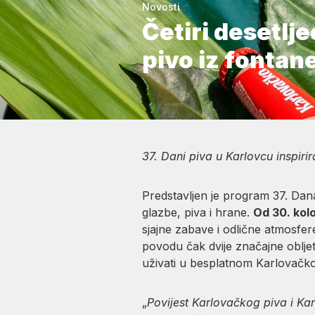
Novosti
Četiri desetlj
pivo iz fontan
37. Dani piva u Karlovcu inspiri
Predstavljen je program 37. Dana 
glazbe, piva i hrane.
Od 30. kol
sjajne zabave i odlične atmosfere
povodu čak dvije značajne oblje
uživati u besplatnom Karlovačkom
„
Povijest Karlovačkog piva i Ka