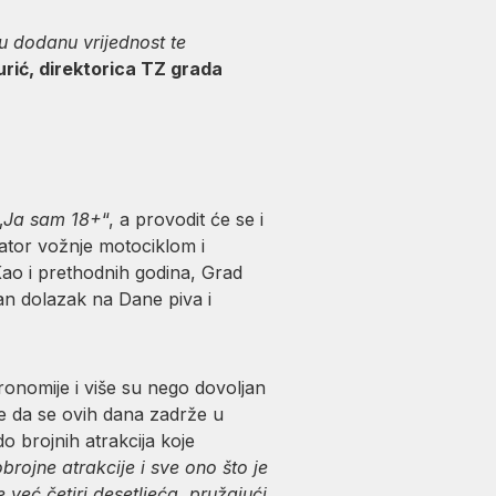
u dodanu vrijednost te
rić, direktorica TZ grada
„
Ja sam 18+
“, a provodit će se i
lator vožnje motociklom i
Kao i prethodnih godina, Grad
an dolazak na Dane piva i
ronomije i više su nego dovoljan
e da se ovih dana zadrže u
o brojnih atrakcija koje
rojne atrakcije i sve ono što je
 već četiri desetljeća, pružajući