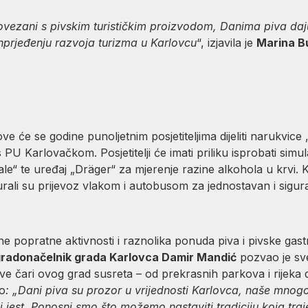
ovezani s pivskim turističkim proizvodom, Danima piva daj
 unprjeđenju razvoja turizma u Karlovcu
“, izjavila je
Marina Bu
e će se godine punoljetnim posjetiteljima dijeliti narukvice 
 PU Karlovačkom. Posjetitelji će imati priliku isprobati simu
le“ te uređaj „Dräger“ za mjerenje razine alkohola u krvi. 
rali su prijevoz vlakom i autobusom za jednostavan i sigur
 popratne aktivnosti i raznolika ponuda piva i pivske gast
radonačelnik grada Karlovca Damir Mandić
pozvao je sv
ve čari ovog grad susreta – od prekrasnih parkova i rijeka d
o
: „Dani piva su prozor u vrijednosti Karlovca, naše mnogob
 jest. Ponosni smo što možemo nastaviti tradiciju koja traje