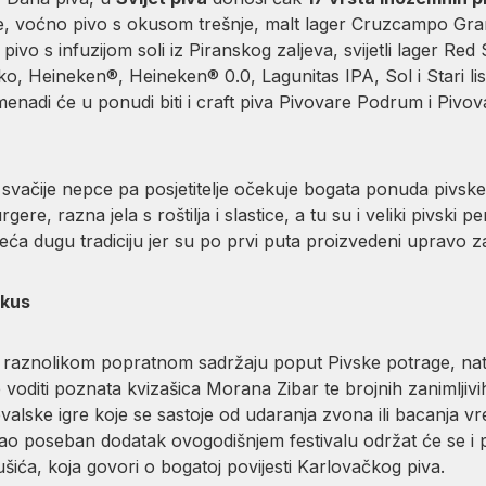
e, voćno pivo s okusom trešnje, malt lager Cruzcampo Gran 
 pivo s infuzijom soli iz Piranskog zaljeva, svijetli lager Re
o, Heineken®, Heineken® 0.0, Lagunitas IPA, Sol i Stari lisa
menadi će u ponudi biti i craft piva Pivovare Podrum i Pi
svačije nepce pa posjetitelje očekuje bogata ponuda pivske
gere, razna jela s roštilja i slastice, a tu su i veliki pivski p
ljeća dugu tradiciju jer su po prvi puta proizvedeni upravo 
ukus
 i u raznolikom popratnom sadržaju poput Pivske potrage, nat
e voditi poznata kvizašica Morana Zibar te brojnih zanimljiv
alske igre koje se sastoje od udaranja zvona ili bacanja vr
o poseban dodatak ovogodišnjem festivalu održat će se i pr
šića, koja govori o bogatoj povijesti Karlovačkog piva.