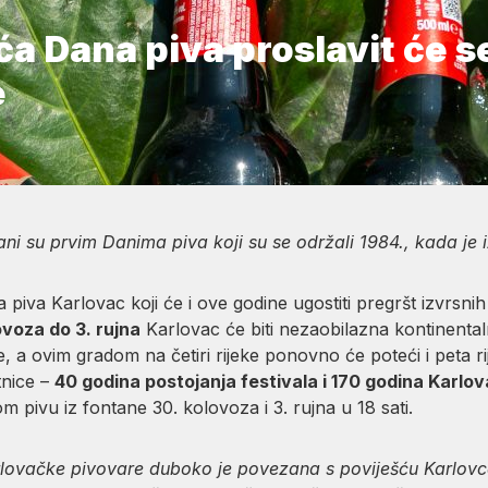
eća Dana piva proslavit će 
e
rani su prvim Danima piva koji su se održali 1984., kada je
piva Karlovac koji će i ove godine ugostiti pregršt izvrsnih 
ovoza do 3. rujna
Karlovac će biti nezaobilazna kontinentaln
, a ovim gradom na četiri rijeke ponovno će poteći i peta ri
tnice –
40 godina postojanja festivala i 170 godina Karlo
 pivu iz fontane 30. kolovoza i 3. rujna u 18 sati.
rlovačke pivovare duboko je povezana s poviješću Karlovca