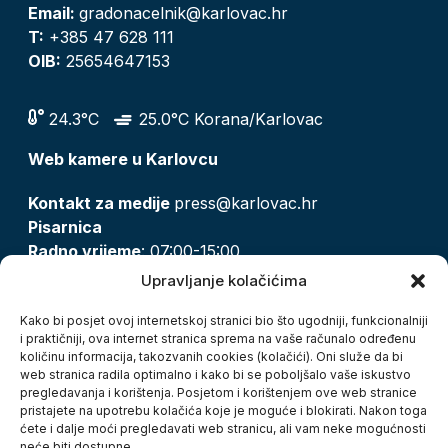
Email:
gradonacelnik@karlovac.hr
T:
+385 47 628 111
OIB:
25654647153
24.3°C
25.0°C Korana/Karlovac
Web kamere u Karlovcu
Kontakt za medije
press@karlovac.hr
Pisarnica
Radno vrijeme
: 07:00-15:00
Email:
pisarnica@karlovac.hr
Upravljanje kolačićima
T:
047 628 210, 047 628 137
Kako bi posjet ovoj internetskoj stranici bio što ugodniji, funkcionalniji
i praktičniji, ova internet stranica sprema na vaše računalo određenu
količinu informacija, takozvanih cookies (kolačići). Oni služe da bi
Zaštita osobnih podataka
web stranica radila optimalno i kako bi se poboljšalo vaše iskustvo
pregledavanja i korištenja. Posjetom i korištenjem ove web stranice
Pristup informacijama
pristajete na upotrebu kolačića koje je moguće i blokirati. Nakon toga
Kolačići
ćete i dalje moći pregledavati web stranicu, ali vam neke mogućnosti
Izjava o pristupačnosti
neće biti dostupne.