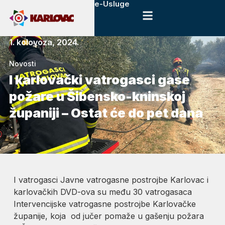
e-Usluge
1. kolovoza, 2024.
Novosti
I karlovački vatrogasci gase
požare u Šibensko-kninskoj
županiji – Ostat će do pet dana
I vatrogasci Javne vatrogasne postrojbe Karlovac i
karlovačkih DVD-ova su među 30 vatrogasaca
Intervencijske vatrogasne postrojbe Karlovačke
županije, koja od jučer pomaže u gašenju požara