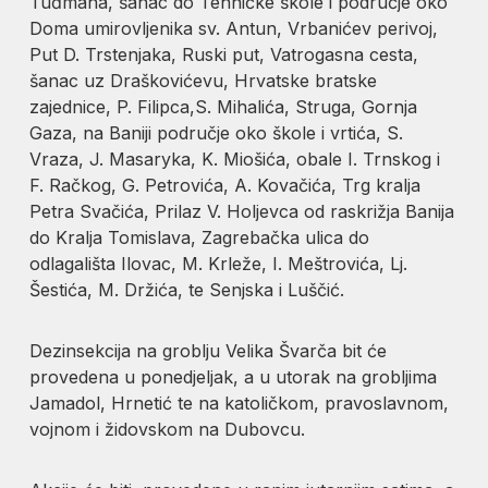
Tuđmana, šanac do Tehničke škole i područje oko
Doma umirovljenika sv. Antun, Vrbanićev perivoj,
Put D. Trstenjaka, Ruski put, Vatrogasna cesta,
šanac uz Draškovićevu, Hrvatske bratske
zajednice, P. Filipca,S. Mihalića, Struga, Gornja
Gaza, na Baniji područje oko škole i vrtića, S.
Vraza, J. Masaryka, K. Miošića, obale I. Trnskog i
F. Račkog, G. Petrovića, A. Kovačića, Trg kralja
Petra Svačića, Prilaz V. Holjevca od raskrižja Banija
do Kralja Tomislava, Zagrebačka ulica do
odlagališta Ilovac, M. Krleže, I. Meštrovića, Lj.
Šestića, M. Držića, te Senjska i Luščić.
Dezinsekcija na groblju Velika Švarča bit će
provedena u ponedjeljak, a u utorak na grobljima
Jamadol, Hrnetić te na katoličkom, pravoslavnom,
vojnom i židovskom na Dubovcu.