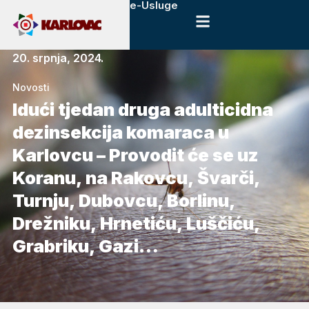
e-Usluge
20. srpnja, 2024.
Novosti
Idući tjedan druga adulticidna
dezinsekcija komaraca u
Karlovcu – Provodit će se uz
Koranu, na Rakovcu, Švarči,
Turnju, Dubovcu, Borlinu,
Drežniku, Hrnetiću, Luščiću,
Grabriku, Gazi…