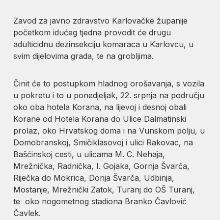
Zavod za javno zdravstvo Karlovačke županije
početkom idućeg tjedna provodit će drugu
adulticidnu dezinsekciju komaraca u Karlovcu, u
svim dijelovima grada, te na grobljima.
Činit će to postupkom hladnog orošavanja, s vozila
u pokretu i to u ponedjeljak, 22. srpnja na području
oko oba hotela Korana, na lijevoj i desnoj obali
Korane od Hotela Korana do Ulice Dalmatinski
prolaz, oko Hrvatskog doma i na Vunskom polju, u
Domobranskoj, Smičiklasovoj i ulici Rakovac, na
Bašćinskoj cesti, u ulicama M. C. Nehaja,
Mrežnička, Radnička, I. Gojaka, Gornja Švarča,
Riječka do Mokrica, Donja Švarča, Udbinja,
Mostanje, Mrežnički Zatok, Turanj do OŠ Turanj,
te oko nogometnog stadiona Branko Čavlović
Čavlek.