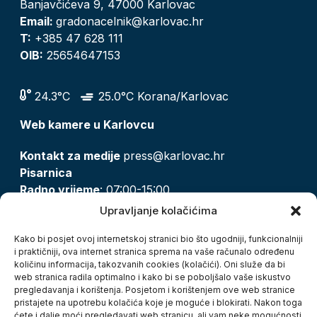
Banjavčićeva 9, 47000 Karlovac
Email:
gradonacelnik@karlovac.hr
T:
+385 47 628 111
OIB:
25654647153
24.3°C
25.0°C Korana/Karlovac
Web kamere u Karlovcu
Kontakt za medije
press@karlovac.hr
Pisarnica
Radno vrijeme
: 07:00-15:00
Email:
pisarnica@karlovac.hr
Upravljanje kolačićima
T:
047 628 210, 047 628 137
Kako bi posjet ovoj internetskoj stranici bio što ugodniji, funkcionalniji
i praktičniji, ova internet stranica sprema na vaše računalo određenu
količinu informacija, takozvanih cookies (kolačići). Oni služe da bi
Zaštita osobnih podataka
web stranica radila optimalno i kako bi se poboljšalo vaše iskustvo
pregledavanja i korištenja. Posjetom i korištenjem ove web stranice
Pristup informacijama
pristajete na upotrebu kolačića koje je moguće i blokirati. Nakon toga
Kolačići
ćete i dalje moći pregledavati web stranicu, ali vam neke mogućnosti