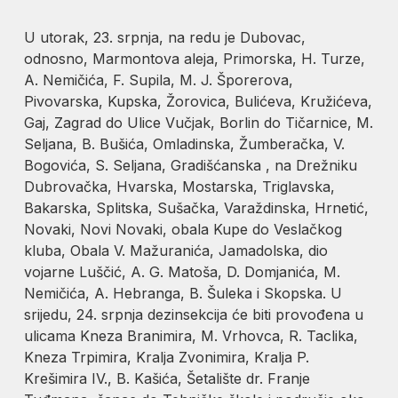
U utorak, 23. srpnja, na redu je Dubovac,
odnosno, Marmontova aleja, Primorska, H. Turze,
A. Nemičića, F. Supila, M. J. Šporerova,
Pivovarska, Kupska, Žorovica, Bulićeva, Kružićeva,
Gaj, Zagrad do Ulice Vučjak, Borlin do Tičarnice, M.
Seljana, B. Bušića, Omladinska, Žumberačka, V.
Bogovića, S. Seljana, Gradišćanska , na Drežniku
Dubrovačka, Hvarska, Mostarska, Triglavska,
Bakarska, Splitska, Sušačka, Varaždinska, Hrnetić,
Novaki, Novi Novaki, obala Kupe do Veslačkog
kluba, Obala V. Mažuranića, Jamadolska, dio
vojarne Luščić, A. G. Matoša, D. Domjanića, M.
Nemičića, A. Hebranga, B. Šuleka i Skopska. U
srijedu, 24. srpnja dezinsekcija će biti provođena u
ulicama Kneza Branimira, M. Vrhovca, R. Taclika,
Kneza Trpimira, Kralja Zvonimira, Kralja P.
Krešimira IV., B. Kašića, Šetalište dr. Franje