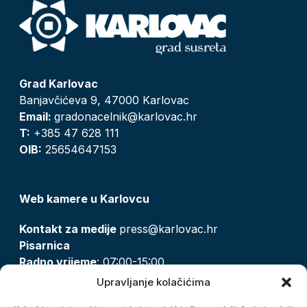
Grad Karlovac
Banjavčićeva 9, 47000 Karlovac
Email:
gradonacelnik@karlovac.hr
T:
+385 47 628 111
OIB:
25654647153
Web kamere u Karlovcu
Kontakt za medije
press@karlovac.hr
Pisarnica
Radno vrijeme
: 07:00-15:00
Email:
pisarnica@karlovac.hr
Upravljanje kolačićima
T:
047 628 210, 047 628 137