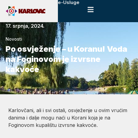
e-Usluge
17. srpnja, 2024.
Novosti
Po osvježenje – u Koranu! Voda
na Foginovom je izvrsne
kakvoće
Karlovčani, ali i svi ostali, osvježenje u ovim vrućim
danima i dalje mogu naći u Korani koja je na
Foginovom kupalištu izvrsne kakvoće.