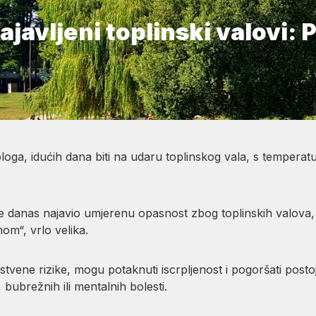
ajavljeni toplinski valovi: 
loga, idućih dana biti na udaru toplinskog vala, s tempera
danas najavio umjerenu opasnost zbog toplinskih valova, n
om“, vrlo velika.
tvene rizike, mogu potaknuti iscrpljenost i pogoršati posto
 bubrežnih ili mentalnih bolesti.