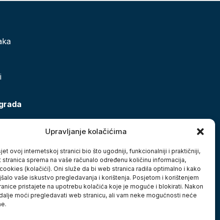
aka
i
 grada
Upravljanje kolačićima
et ovoj internetskoj stranici bio što ugodniji, funkcionalniji i praktičniji,
t stranica sprema na vaše računalo određenu količinu informacija,
cookies (kolačići). Oni služe da bi web stranica radila optimalno i kako
jšalo vaše iskustvo pregledavanja i korištenja. Posjetom i korištenjem
anice pristajete na upotrebu kolačića koje je moguće i blokirati. Nakon
 dalje moći pregledavati web stranicu, ali vam neke mogućnosti neće
ne.