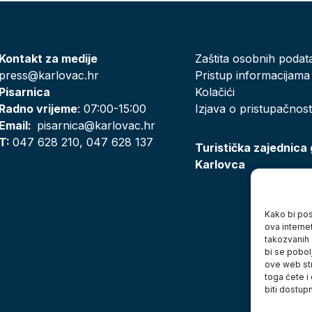
Kontakt za medije
Zaštita osobnih podat
press@karlovac.hr
Pristup informacijama
Pisarnica
Kolačići
Radno vrijeme
: 07:00-15:00
Izjava o pristupačnost
Email:
pisarnica@karlovac.hr
T:
047 628 210, 047 628 137
Turistička zajednica
Karlovca
Kako bi posj
ova interne
takozvanih 
bi se pobol
ove web str
toga ćete i
biti dostup