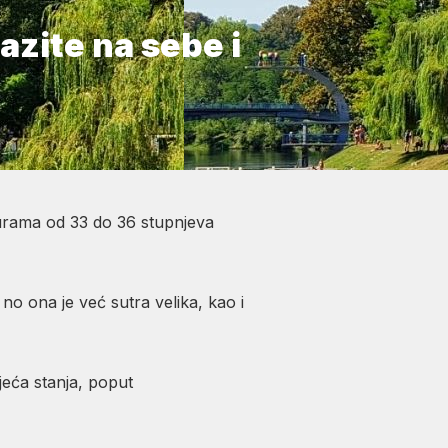
Pazite na sebe i
turama od 33 do 36 stupnjeva
o ona je već sutra velika, kao i
jeća stanja, poput