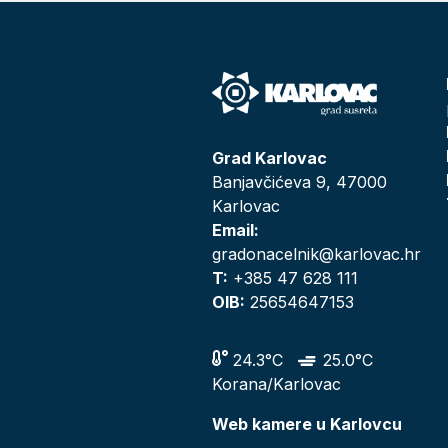
Grad Karlovac
Banjavčićeva 9, 47000
Karlovac
Email:
gradonacelnik@karlovac.hr
T:
+385 47 628 111
OIB:
25654647153
24.3°C
25.0°C
Korana/Karlovac
Web kamere u Karlovcu