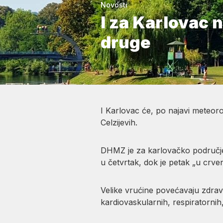
Novosti
I za Karlovac n
druge
I Karlovac će, po najavi meteoro
Celzijevih.
DHMZ je za karlovačko područje 
u četvrtak, dok je petak „u crven
Velike vrućine povećavaju zdravs
kardiovaskularnih, respiratornih,