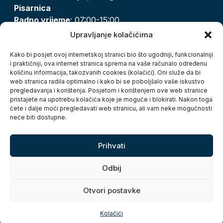
Pisarnica
Radno vrijeme
: 07:00-15:00
Email:
pisarnica@karlovac.hr
Upravljanje kolačićima
T:
047 628 210, 047 628 137
Kako bi posjet ovoj internetskoj stranici bio što ugodniji, funkcionalniji
i praktičniji, ova internet stranica sprema na vaše računalo određenu
količinu informacija, takozvanih cookies (kolačići). Oni služe da bi
Zaštita osobnih podataka
web stranica radila optimalno i kako bi se poboljšalo vaše iskustvo
pregledavanja i korištenja. Posjetom i korištenjem ove web stranice
Pristup informacijama
pristajete na upotrebu kolačića koje je moguće i blokirati. Nakon toga
Kolačići
ćete i dalje moći pregledavati web stranicu, ali vam neke mogućnosti
Izjava o pristupačnosti
neće biti dostupne.
Turistička zajednica grada Karlovca
Prihvati
Odbij
Otvori postavke
Copyright © 2026. Grad Karlovac, sva prava pridržana
Kolačići