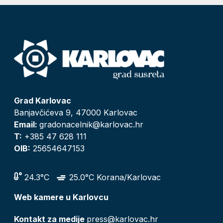
Grad Karlovac
Banjavčićeva 9, 47000 Karlovac
Email:
gradonacelnik@karlovac.hr
T:
+385 47 628 111
OIB:
25654647153
24.3°C
25.0°C Korana/Karlovac
Web kamere u Karlovcu
Kontakt za medije
press@karlovac.hr