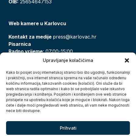
OIB:
25654647153
Web kamere u Karlovcu
Kontakt za medije
press@karlovac.hr
Pisarnica
Radno vrijeme
: 07:00-15:00
Email:
pisarnica@karlovac.hr
Upravljanje kolačićima
T:
047 628 210, 047 628 137
Kako bi posjet ovoj internetskoj stranici bio što ugodniji, funkcionalniji
i praktičniji, ova internet stranica sprema na vaše računalo određenu
količinu informacija, takozvanih cookies (kolačići). Oni služe da bi
Zaštita osobnih podataka
web stranica radila optimalno i kako bi se poboljšalo vaše iskustvo
pregledavanja i korištenja. Posjetom i korištenjem ove web stranice
Pristup informacijama
pristajete na upotrebu kolačića koje je moguće i blokirati. Nakon toga
Kolačići
ćete i dalje moći pregledavati web stranicu, ali vam neke mogućnosti
Izjava o pristupačnosti
neće biti dostupne.
Turistička zajednica grada Karlovca
Prihvati