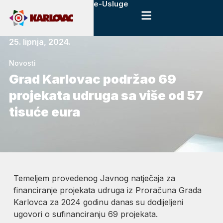
e-Usluge
25. lipnja, 2024.
Novosti
Grad Karlovac podržao 69
projekata udruga sa više od 57
tisuće eura
Temeljem provedenog Javnog natječaja za
financiranje projekata udruga iz Proračuna Grada
Karlovca za 2024 godinu danas su dodijeljeni
ugovori o sufinanciranju 69 projekata.