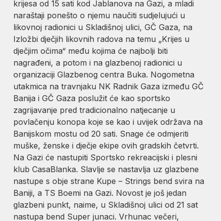
krijesa od 15 sati kod Jablanova na Gazi, a mladi
naraštaji ponešto o njemu naučiti sudjelujući u
likovnoj radionici u Skladišnoj ulici, GČ Gaza, na
Izložbi dječjih likovnih radova na temu „Krijes u
dječjim očima“ među kojima će najbolji biti
nagrađeni, a potom i na glazbenoj radionici u
organizaciji Glazbenog centra Buka. Nogometna
utakmica na travnjaku NK Radnik Gaza između GČ
Banija i GČ Gaza poslužit će kao sportsko
zagrijavanje pred tradicionalno natjecanje u
povlačenju konopa koje se kao i uvijek održava na
Banijskom mostu od 20 sati. Snage će odmjeriti
muške, ženske i dječje ekipe ovih gradskih četvrti.
Na Gazi će nastupiti Sportsko rekreacijski i plesni
klub CasaBlanka. Slavlje se nastavlja uz glazbene
nastupe s obje strane Kupe – Strings bend svira na
Baniji, a TS Boemi na Gazi. Novost je još jedan
glazbeni punkt, naime, u Skladišnoj ulici od 21 sat
nastupa bend Super junaci. Vrhunac večeri,