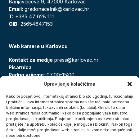
Banjavčićeva 9, 47000 Karlovac
Email:
gradonacelnik@karlovac.hr
T:
+385 47 628 111
OIB:
25654647153
Web kamere u Karlovcu
Kontakt za medije
press@karlovac.hr
Pisarnica
Radno vrijeme
: 07:00-15:00
Email:
pisarnica@karlovac.hr
Upravljanje kolačićima
T:
047 628 210, 047 628 137
Kako bi posjet ovoj internetskoj stranici bio što ugodniji, funkcionalniji
i praktičniji, ova internet stranica sprema na vaše računalo određenu
količinu informacija, takozvanih cookies (kolačići). Oni služe da bi
Zaštita osobnih podataka
web stranica radila optimalno i kako bi se poboljšalo vaše iskustvo
pregledavanja i korištenja. Posjetom i korištenjem ove web stranice
Pristup informacijama
pristajete na upotrebu kolačića koje je moguće i blokirati. Nakon toga
Kolačići
ćete i dalje moći pregledavati web stranicu, ali vam neke mogućnosti
Izjava o pristupačnosti
neće biti dostupne.