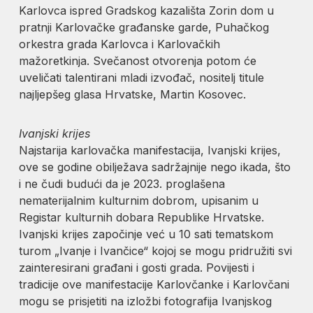
Karlovca ispred Gradskog kazališta Zorin dom u
pratnji Karlovačke građanske garde, Puhačkog
orkestra grada Karlovca i Karlovačkih
mažoretkinja. Svečanost otvorenja potom će
uveličati talentirani mladi izvođač, nositelj titule
najljepšeg glasa Hrvatske, Martin Kosovec.
Ivanjski krijes
Najstarija karlovačka manifestacija, Ivanjski krijes,
ove se godine obilježava sadržajnije nego ikada, što
i ne čudi budući da je 2023. proglašena
nematerijalnim kulturnim dobrom, upisanim u
Registar kulturnih dobara Republike Hrvatske.
Ivanjski krijes započinje već u 10 sati tematskom
turom „Ivanje i Ivančice“ kojoj se mogu pridružiti svi
zainteresirani građani i gosti grada. Povijesti i
tradicije ove manifestacije Karlovčanke i Karlovčani
mogu se prisjetiti na izložbi fotografija Ivanjskog