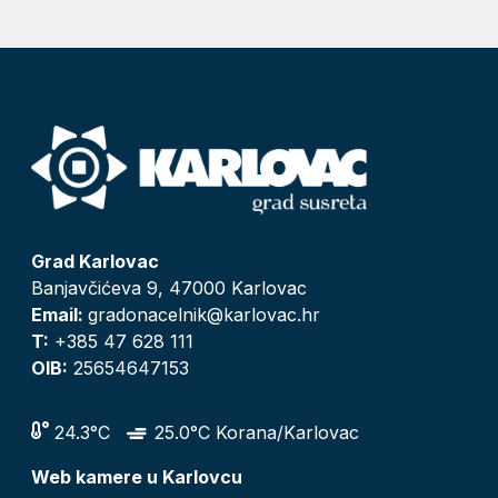
Grad Karlovac
Banjavčićeva 9, 47000 Karlovac
Email:
gradonacelnik@karlovac.hr
T:
+385 47 628 111
OIB:
25654647153
24.3°C
25.0°C Korana/Karlovac
Web kamere u Karlovcu