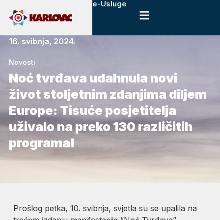
e-Usluge
16. svibnja, 2024.
Novosti
Noć tvrđava udahnula novi
život stoljetnim zdanjima diljem
Europe: Tisuće posjetitelja
uživalo na preko 130 različitih
programa!
Prošlog petka, 10. svibnja, svjetla su se upalila na
trećem izdanju manifestacije “Noć Tvrđava”.