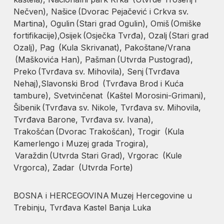
Nečven), Našice (Dvorac Pejačević i Crkva sv.
Martina), Ogulin (Stari grad Ogulin), Omiš (Omiške
fortifikacije),Osijek (Osječka Tvrđa), Ozalj (Stari grad
Ozalj), Pag (Kula Skrivanat), Pakoštane/Vrana
(Maškovića Han), Pašman (Utvrda Pustograd),
Preko (Tvrđava sv. Mihovila), Senj (Tvrđava
Nehaj),Slavonski Brod (Tvrđava Brod i Kuća
tambure), Svetvinčenat (Kaštel Morosini-Grimani),
Šibenik (Tvrđava sv. Nikole, Tvrđava sv. Mihovila,
Tvrđava Barone, Tvrđava sv. Ivana),
Trakošćan (Dvorac Trakošćan), Trogir (Kula
Kamerlengo i Muzej grada Trogira),
Varaždin (Utvrda Stari Grad), Vrgorac (Kule
Vrgorca), Zadar (Utvrda Forte)
BOSNA i HERCEGOVINA Muzej Hercegovine u
Trebinju, Tvrđava Kastel Banja Luka