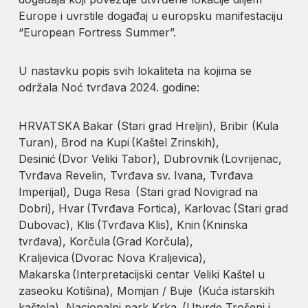
Europe i uvrstile događaj u europsku manifestaciju
“European Fortress Summer”.
U nastavku popis svih lokaliteta na kojima se
održala Noć tvrđava 2024. godine:
HRVATSKA Bakar (Stari grad Hreljin), Bribir (Kula
Turan), Brod na Kupi (Kaštel Zrinskih),
Desinić (Dvor Veliki Tabor), Dubrovnik (Lovrijenac,
Tvrđava Revelin, Tvrđava sv. Ivana, Tvrđava
Imperijal), Duga Resa (Stari grad Novigrad na
Dobri), Hvar (Tvrđava Fortica), Karlovac (Stari grad
Dubovac), Klis (Tvrđava Klis), Knin (Kninska
tvrđava), Korčula (Grad Korčula),
Kraljevica (Dvorac Nova Kraljevica),
Makarska (Interpretacijski centar Veliki Kaštel u
zaseoku Kotišina), Momjan / Buje (Kuća istarskih
kaštela), Nacionalni park Krka (Utvrde Trošenj i