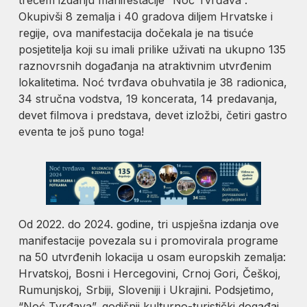
Okupivši 8 zemalja i 40 gradova diljem Hrvatske i
regije, ova manifestacija dočekala je na tisuće
posjetitelja koji su imali prilike uživati na ukupno 135
raznovrsnih događanja na atraktivnim utvrđenim
lokalitetima. Noć tvrđava obuhvatila je 38 radionica,
34 stručna vodstva, 19 koncerata, 14 predavanja,
devet filmova i predstava, devet izložbi, četiri gastro
eventa te još puno toga!
Od 2022. do 2024. godine, tri uspješna izdanja ove
manifestacije povezala su i promovirala programe
na 50 utvrđenih lokacija u osam europskih zemalja:
Hrvatskoj, Bosni i Hercegovini, Crnoj Gori, Češkoj,
Rumunjskoj, Srbiji, Sloveniji i Ukrajini. Podsjetimo,
“Noć Tvrđava”, godišnji kulturno-turistički događaj