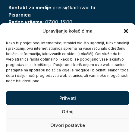
Kontakt za medije
press@karlovac.hr
Pisarnica
Radno vrijeme
: 07:00-15:00
Email:
pisarnica@karlovac.hr
Upravljanje kolačićima
T:
047 628 210, 047 628 137
Kako bi posjet ovoj internetskoj stranici bio što ugodniji, funkcionalniji
i praktičniji, ova internet stranica sprema na vaše računalo određenu
količinu informacija, takozvanih cookies (kolačići). Oni služe da bi
Zaštita osobnih podataka
web stranica radila optimalno i kako bi se poboljšalo vaše iskustvo
pregledavanja i korištenja. Posjetom i korištenjem ove web stranice
Pristup informacijama
pristajete na upotrebu kolačića koje je moguće i blokirati. Nakon toga
Kolačići
ćete i dalje moći pregledavati web stranicu, ali vam neke mogućnosti
Izjava o pristupačnosti
neće biti dostupne.
Turistička zajednica grada Karlovca
Prihvati
Odbij
Otvori postavke
Copyright © 2026. Grad Karlovac, sva prava pridržana