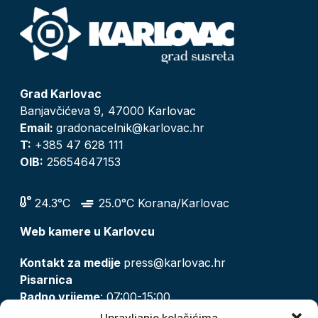
Grad Karlovac
Banjavčićeva 9, 47000 Karlovac
Email:
gradonacelnik@karlovac.hr
T:
+385 47 628 111
OIB:
25654647153
24.3°C
25.0°C Korana/Karlovac
Web kamere u Karlovcu
Kontakt za medije
press@karlovac.hr
Pisarnica
Radno vrijeme
: 07:00-15:00
Email:
pisarnica@karlovac.hr
Upravljanje kolačićima