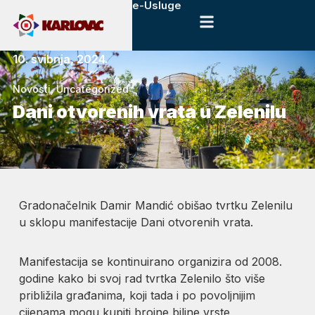
e-Usluge
10. svibnja, 2024.
Novosti
,
Uncategorized
Dani otvorenih vrata u Zelenilu
Gradonačelnik Damir Mandić obišao tvrtku Zelenilu
u sklopu manifestacije Dani otvorenih vrata.
Manifestacija se kontinuirano organizira od 2008.
godine kako bi svoj rad tvrtka Zelenilo što više
približila građanima, koji tada i po povoljnijim
cijenama mogu kupiti brojne biljne vrste