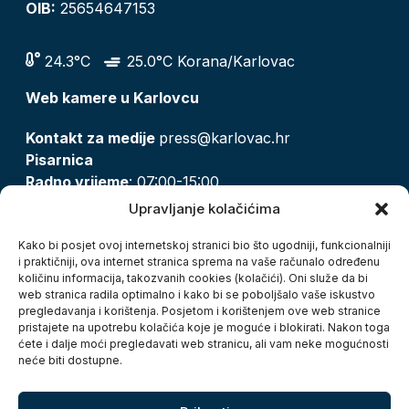
OIB:
25654647153
24.3°C
25.0°C Korana/Karlovac
Web kamere u Karlovcu
Kontakt za medije
press@karlovac.hr
Pisarnica
Radno vrijeme
: 07:00-15:00
Email:
pisarnica@karlovac.hr
Upravljanje kolačićima
T:
047 628 210, 047 628 137
Kako bi posjet ovoj internetskoj stranici bio što ugodniji, funkcionalniji
i praktičniji, ova internet stranica sprema na vaše računalo određenu
količinu informacija, takozvanih cookies (kolačići). Oni služe da bi
Zaštita osobnih podataka
web stranica radila optimalno i kako bi se poboljšalo vaše iskustvo
pregledavanja i korištenja. Posjetom i korištenjem ove web stranice
Pristup informacijama
pristajete na upotrebu kolačića koje je moguće i blokirati. Nakon toga
Kolačići
ćete i dalje moći pregledavati web stranicu, ali vam neke mogućnosti
Izjava o pristupačnosti
neće biti dostupne.