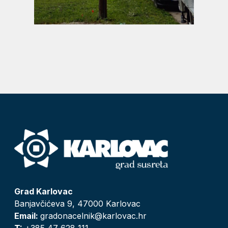
Grad Karlovac
Banjavčićeva 9, 47000 Karlovac
Email:
gradonacelnik@karlovac.hr
T:
+385 47 628 111