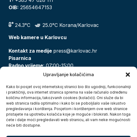
OIB:
25654647153
24.3°C
25.0°C Korana/Karlovac
Web kamere u Karlovcu
Kontakt za medije
press@karlovac.hr
Pisarnica
Radno vrijeme
: 07:00-15:00
Email:
pisarnica@karlovac.hr
Upravljanje kolačićima
T:
047 628 210, 047 628 137
Kako bi posjet ovoj internetskoj stranici bio što ugodniji, funkcionalniji
i praktičniji, ova internet stranica sprema na vaše računalo određenu
količinu informacija, takozvanih cookies (kolačići). Oni služe da bi
Zaštita osobnih podataka
web stranica radila optimalno i kako bi se poboljšalo vaše iskustvo
pregledavanja i korištenja. Posjetom i korištenjem ove web stranice
Pristup informacijama
pristajete na upotrebu kolačića koje je moguće i blokirati. Nakon toga
Kolačići
ćete i dalje moći pregledavati web stranicu, ali vam neke mogućnosti
Izjava o pristupačnosti
neće biti dostupne.