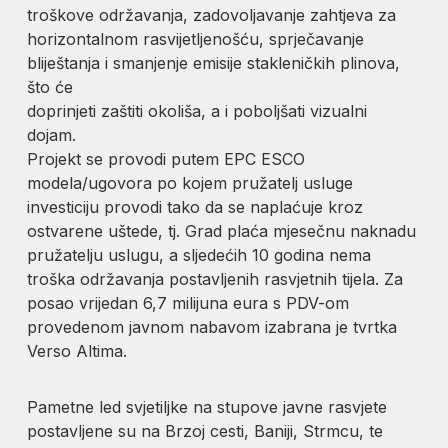
troškove održavanja, zadovoljavanje zahtjeva za
horizontalnom rasvijetljenošću, sprječavanje
bliještanja i smanjenje emisije stakleničkih plinova,
što će
doprinjeti zaštiti okoliša, a i poboljšati vizualni
dojam.
Projekt se provodi putem EPC ESCO
modela/ugovora po kojem pružatelj usluge
investiciju provodi tako da se naplaćuje kroz
ostvarene uštede, tj. Grad plaća mjesečnu naknadu
pružatelju uslugu, a sljedećih 10 godina nema
troška održavanja postavljenih rasvjetnih tijela. Za
posao vrijedan 6,7 milijuna eura s PDV-om
provedenom javnom nabavom izabrana je tvrtka
Verso Altima.
Pametne led svjetiljke na stupove javne rasvjete
postavljene su na Brzoj cesti, Baniji, Strmcu, te