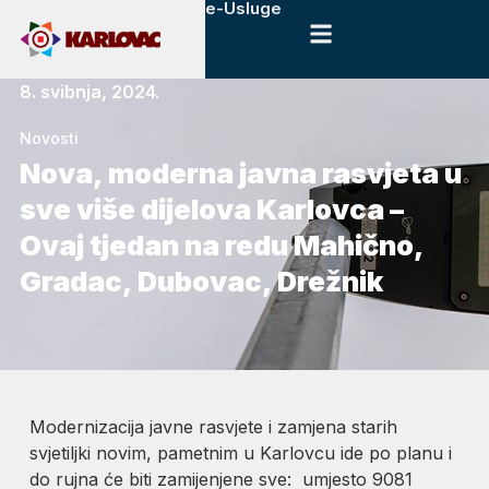
e-Usluge
8. svibnja, 2024.
Novosti
Nova, moderna javna rasvjeta u
sve više dijelova Karlovca –
Ovaj tjedan na redu Mahično,
Gradac, Dubovac, Drežnik
Modernizacija javne rasvjete i zamjena starih
svjetiljki novim, pametnim u Karlovcu ide po planu i
do rujna će biti zamijenjene sve: umjesto 9081