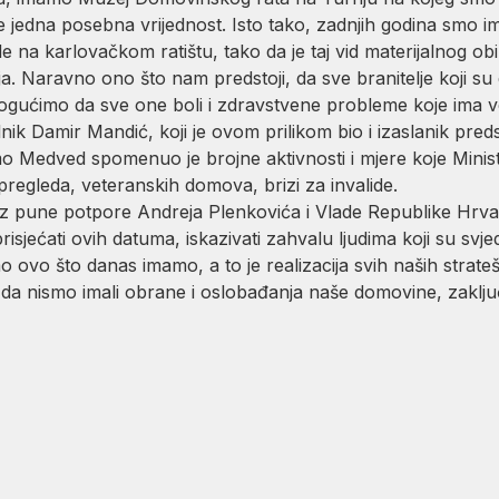
 jedna posebna vrijednost. Isto tako, zadnjih godina smo 
 na karlovačkom ratištu, tako da je taj vid materijalnog obi
ja. Naravno ono što nam predstoji, da sve branitelje koji 
ogućimo da sve one boli i zdravstvene probleme koje ima već
ik Damir Mandić, koji je ovom prilikom bio i izaslanik pre
mo Medved spomenuo je brojne aktivnosti i mjere koje Minist
pregleda, veteranskih domova, brizi za invalide.
pune potpore Andreja Plenkovića i Vlade Republike Hrvats
jećati ovih datuma, iskazivati zahvalu ljudima koji su svjed
vo što danas imamo, a to je realizacija svih naših strateški
da nismo imali obrane i oslobađanja naše domovine, zaključ