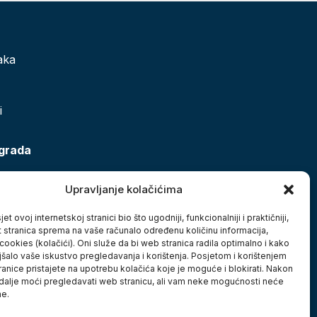
aka
i
 grada
Upravljanje kolačićima
et ovoj internetskoj stranici bio što ugodniji, funkcionalniji i praktičniji,
t stranica sprema na vaše računalo određenu količinu informacija,
cookies (kolačići). Oni služe da bi web stranica radila optimalno i kako
jšalo vaše iskustvo pregledavanja i korištenja. Posjetom i korištenjem
anice pristajete na upotrebu kolačića koje je moguće i blokirati. Nakon
 dalje moći pregledavati web stranicu, ali vam neke mogućnosti neće
ne.