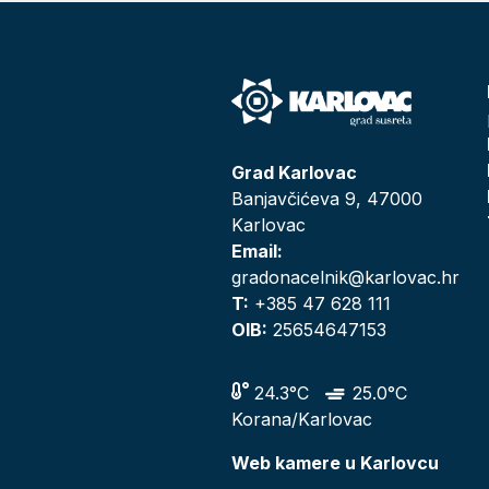
Grad Karlovac
Banjavčićeva 9, 47000
Karlovac
Email:
gradonacelnik@karlovac.hr
T:
+385 47 628 111
OIB:
25654647153
24.3°C
25.0°C
Korana/Karlovac
Web kamere u Karlovcu