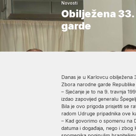
Novosti
Obilježena 33.
garde
Danas je u Karlovcu obilježena 3
Zbora narodne garde Republike 
– Sjećanje je to na 9. travnja 1
izdao zapovijed generalu Špegelj
Bila je ovo prigoda prisjetiti se
radom Udruge pripadnika ove ka
– Kad govorimo o spomenu na Dom
datuma i događaja, nego i zbog 
spomenika poginulim branitelj