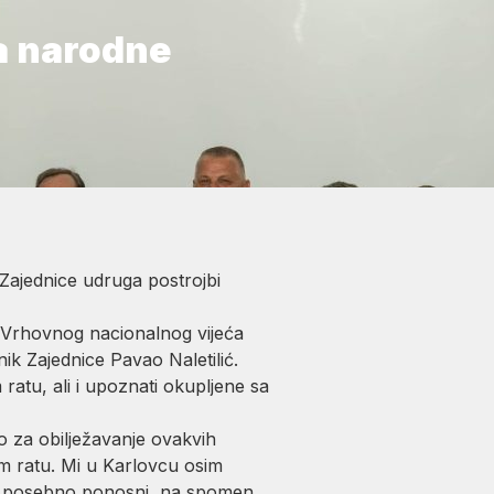
a narodne
 Zajednice udruga postrojbi
ci Vrhovnog nacionalnog vijeća
ik Zajednice Pavao Naletilić.
 ratu, ali i upoznati okupljene sa
 za obilježavanje ovakvih
om ratu. Mi u Karlovcu osim
o posebno ponosni, na spomen