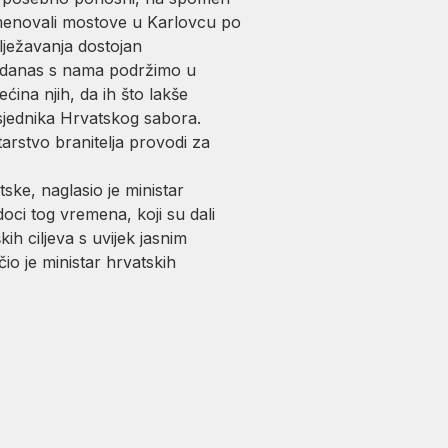
imenovali mostove u Karlovcu po
lježavanja dostojan
su danas s nama podržimo u
ina njih, da ih što lakše
dsjednika Hrvatskog sabora.
arstvo branitelja provodi za
ke, naglasio je ministar
oci tog vremena, koji su dali
h ciljeva s uvijek jasnim
io je ministar hrvatskih