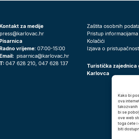
Kontakt za medije
Zaštita osobnih podat
press@karlovac.hr
Pristup informacijama
Pisarnica
Kolačići
Radno vrijeme
: 07:00-15:00
Izjava o pristupačnost
Email:
pisarnica@karlovac.hr
T:
047 628 210, 047 628 137
Turistička zajednica
Karlovca
Kako bi posj
ova interne
takozvanih 
bi se pobol
ove web str
toga ćete i
biti dostup