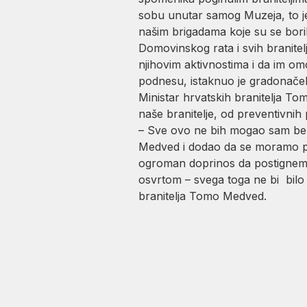
sobu unutar samog Muzeja, to je
našim brigadama koje su se borile
Domovinskog rata i svih branitel
njihovim aktivnostima i da im om
podnesu, istaknuo je gradonačeln
Ministar hrvatskih branitelja To
naše branitelje, od preventivnih 
– Sve ovo ne bih mogao sam bez 
Medved i dodao da se moramo pris
ogroman doprinos da postignemo o
osvrtom – svega toga ne bi bilo 
branitelja Tomo Medved.