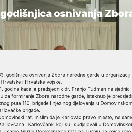
 godišnjica osnivanja Zbor
3. godišnjica osnivanja Zbora narodne garde u organizaciji
Hrvatske i Hrvatske vojske.
991. godine kada je predsjednik dr. Franjo Tuđman na sjedni
u za formiranje Zbora narodne garde, istaknuo je predsjedn
 ratnog puta 110. brigade i njezinog djelovanja u Domovinskom
rlovačke brigade.
ovinski rat, mislim da je Karlovac pravo mjesto, ne samo
Karlovčana i Karlovčanki koji su i sudjelovali u Domovinsk
ima, imamo Muzej Domovinskog rata na Turnju na kojeg sm