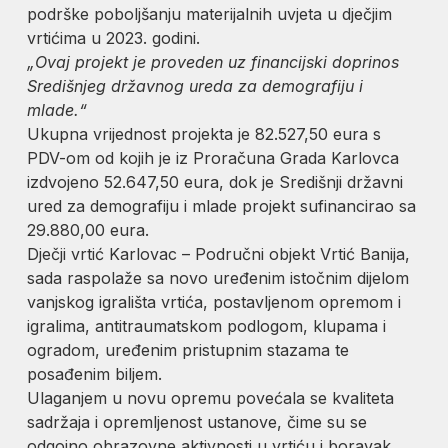
podrške poboljšanju materijalnih uvjeta u dječjim
vrtićima u 2023. godini.
„Ovaj projekt je proveden uz financijski doprinos
Središnjeg državnog ureda za demografiju i
mlade.“
Ukupna vrijednost projekta je 82.527,50 eura s
PDV-om od kojih je iz Proračuna Grada Karlovca
izdvojeno 52.647,50 eura, dok je Središnji državni
ured za demografiju i mlade projekt sufinancirao sa
29.880,00 eura.
Dječji vrtić Karlovac – Područni objekt Vrtić Banija,
sada raspolaže sa novo uređenim istočnim dijelom
vanjskog igrališta vrtića, postavljenom opremom i
igralima, antitraumatskom podlogom, klupama i
ogradom, uređenim pristupnim stazama te
posađenim biljem.
Ulaganjem u novu opremu povećala se kvaliteta
sadržaja i opremljenost ustanove, čime su se
odgojno obrazovne aktivnosti u vrtiću i boravak