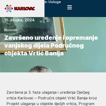
e-Usluge
15. ožujka, 2024.
Novosti
Završeno uređenje i opremanje
vanjskog dijela Područnog
objekta Vrtić Banija
Završena je 3. faza ulaganja i uređenja Dječjeg
vrtića Karlovac – Područni objekt Vrtić Banija kroz
Projekt ulaganja u objekte dječjih vrtića, Program