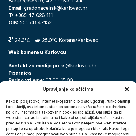
Banjavčićeva 9, 47000 Karlovac
Email:
gradonacelnik@karlovac.hr
T:
+385 47 628 111
OIB:
25654647153
24.3°C
25.0°C Korana/Karlovac
Web kamere u Karlovcu
Kontakt za medije
press@karlovac.hr
Pisarnica
Radno vrijeme
: 07:00-15:00
Email:
pisarnica@karlovac.hr
Upravljanje kolačićima
T:
047 628 210, 047 628 137
Kako bi posjet ovoj internetskoj stranici bio što ugodniji, funkcionalniji
i praktičniji, ova internet stranica sprema na vaše računalo određenu
količinu informacija, takozvanih cookies (kolačići). Oni služe da bi
Zaštita osobnih podataka
web stranica radila optimalno i kako bi se poboljšalo vaše iskustvo
pregledavanja i korištenja. Posjetom i korištenjem ove web stranice
Pristup informacijama
pristajete na upotrebu kolačića koje je moguće i blokirati. Nakon toga
Kolačići
ćete i dalje moći pregledavati web stranicu, ali vam neke mogućnosti