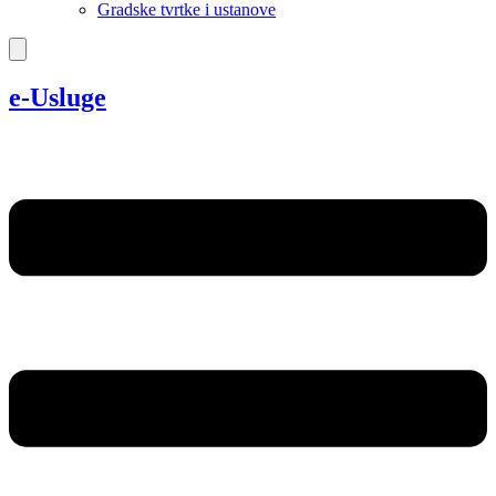
Gradske tvrtke i ustanove
e-Usluge