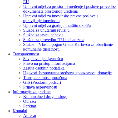
EU
Upravni odjel za prostorno uređenje i poslove provedbe
dokumenata prostornog uređenja
Upravni odjel za imovinsko pravne poslove i
upravljanje imovinom
Upravni odjel za gradnju i zaštitu okoliša
Služba za unutarnju reviziju
Služba za javnu nabavu
Služba za provedbu ITU mehanizma
Služba – Vlastiti pogon Grada Karlovca za obavljanje
komunalne djelatnosti
Transparentnost
Savjetovanje s javnošću
Pravo na pristup informacijama
Zaštita osobnih podataka
Ugovori, bespovratna sredstva, sponzorstva, donacije
Transparentnost proračuna
GIS (Prostorni podaci)
Prijava nepravilnosti
Informacije za građane
Komunalne i druge usluge
Obrasci
Parking
Kontakti
Adresar