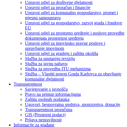
Upravni odjel za društvene djelatnosti
Upravni odjel za proračun i financije
Upravni odjel za komunalno gospodarstvo, promet i
mjesnu samoupravu
Upravni odjel za gospodarstvo, razvoj grada i fondove
EU
Upravni odjel za prostorno uređenje i poslove provedbe
dokumenata prostornog uređenja
Upravni odjel za imovinsko pravne poslove i
upravljanje imovinom
Upravni odjel za gradnju i zaštitu okoliša
Služba za unutarnju reviziju
Služba za javnu nabavu
Služba za provedbu ITU mehanizma
Služba – Vlastiti pogon Grada Karlovca za obavljanje
komunalne djelatnosti
Transparentnost
Savjetovanje s javnošću
Pravo na pristup informacijama
Zaštita osobnih podataka
Ugovori, bespovratna sredstva, sponzorstva, donacije
Transparentnost proračuna
GIS (Prostorni podaci)
Prijava nepravilnosti
Informacije za građane