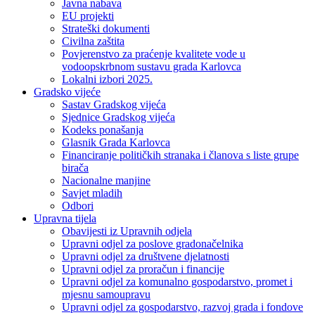
Javna nabava
EU projekti
Strateški dokumenti
Civilna zaštita
Povjerenstvo za praćenje kvalitete vode u
vodoopskrbnom sustavu grada Karlovca
Lokalni izbori 2025.
Gradsko vijeće
Sastav Gradskog vijeća
Sjednice Gradskog vijeća
Kodeks ponašanja
Glasnik Grada Karlovca
Financiranje političkih stranaka i članova s liste grupe
birača
Nacionalne manjine
Savjet mladih
Odbori
Upravna tijela
Obavijesti iz Upravnih odjela
Upravni odjel za poslove gradonačelnika
Upravni odjel za društvene djelatnosti
Upravni odjel za proračun i financije
Upravni odjel za komunalno gospodarstvo, promet i
mjesnu samoupravu
Upravni odjel za gospodarstvo, razvoj grada i fondove