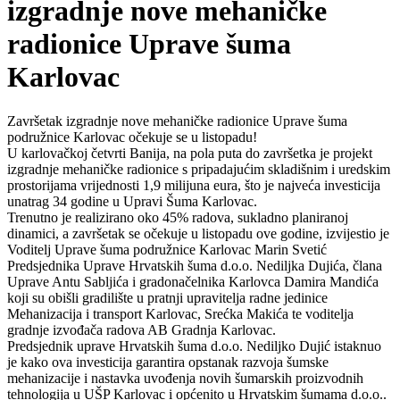
izgradnje nove mehaničke
radionice Uprave šuma
Karlovac
Završetak izgradnje nove mehaničke radionice Uprave šuma
podružnice Karlovac očekuje se u listopadu!
U karlovačkoj četvrti Banija, na pola puta do završetka je projekt
izgradnje mehaničke radionice s pripadajućim skladišnim i uredskim
prostorijama vrijednosti 1,9 milijuna eura, što je najveća investicija
unatrag 34 godine u Upravi Šuma Karlovac.
Trenutno je realizirano oko 45% radova, sukladno planiranoj
dinamici, a završetak se očekuje u listopadu ove godine, izvijestio je
Voditelj Uprave šuma podružnice Karlovac Marin Svetić
Predsjednika Uprave Hrvatskih šuma d.o.o. Nediljka Dujića, člana
Uprave Antu Sabljića i gradonačelnika Karlovca Damira Mandića
koji su obišli gradilište u pratnji upravitelja radne jedinice
Mehanizacija i transport Karlovac, Srećka Makića te voditelja
gradnje izvođača radova AB Gradnja Karlovac.
Predsjednik uprave Hrvatskih šuma d.o.o. Nediljko Dujić istaknuo
je kako ova investicija garantira opstanak razvoja šumske
mehanizacije i nastavka uvođenja novih šumarskih proizvodnih
tehnologija u UŠP Karlovac i općenito u Hrvatskim šumama d.o.o..