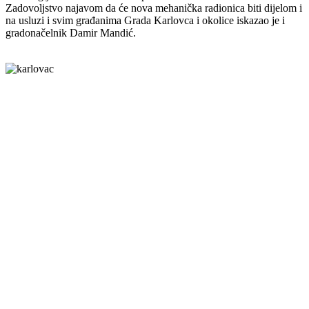
Zadovoljstvo najavom da će nova mehanička radionica biti dijelom i
na usluzi i svim građanima Grada Karlovca i okolice iskazao je i
gradonačelnik Damir Mandić.
Grad Karlovac
Banjavčićeva 9, 47000 Karlovac
Email:
gradonacelnik@karlovac.hr
T:
+385 47 628 111
OIB:
25654647153
Web kamere u Karlovcu
Kontakt za medije
press@karlovac.hr
Pisarnica
Radno vrijeme
: 07:00-15:00
Email:
pisarnica@karlovac.hr
T:
047 628 210, 047 628 137
Zaštita osobnih podataka
Pristup informacijama
Kolačići