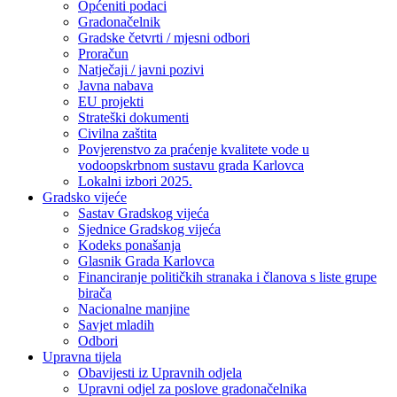
Općeniti podaci
Gradonačelnik
Gradske četvrti / mjesni odbori
Proračun
Natječaji / javni pozivi
Javna nabava
EU projekti
Strateški dokumenti
Civilna zaštita
Povjerenstvo za praćenje kvalitete vode u
vodoopskrbnom sustavu grada Karlovca
Lokalni izbori 2025.
Gradsko vijeće
Sastav Gradskog vijeća
Sjednice Gradskog vijeća
Kodeks ponašanja
Glasnik Grada Karlovca
Financiranje političkih stranaka i članova s liste grupe
birača
Nacionalne manjine
Savjet mladih
Odbori
Upravna tijela
Obavijesti iz Upravnih odjela
Upravni odjel za poslove gradonačelnika