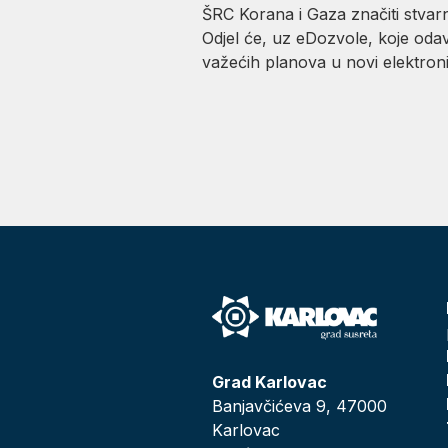
ŠRC Korana i Gaza značiti stvarnu
Odjel će, uz eDozvole, koje odavn
važećih planova u novi elektronič
Grad Karlovac
Banjavčićeva 9, 47000
Karlovac