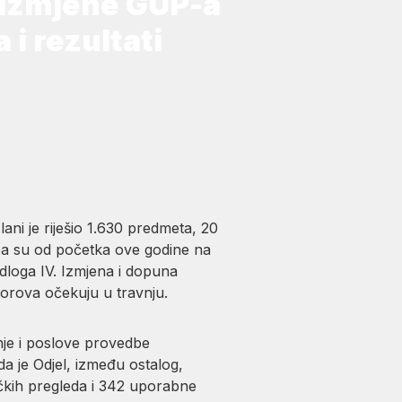
 Izmjene GUP-a
 i rezultati
ni je riješio 1.630 predmeta, 20
pa su od početka ove godine na
edloga IV. Izmjena i dopuna
zorova očekuju u travnju.
nje i poslove provedbe
a je Odjel, između ostalog,
čkih pregleda i 342 uporabne