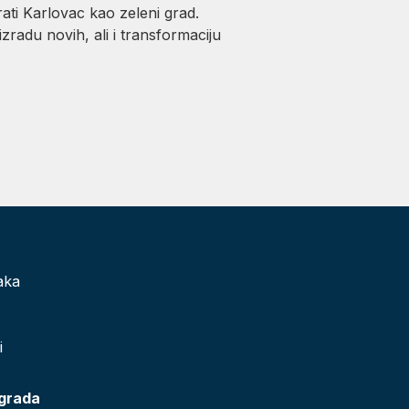
rati Karlovac kao zeleni grad.
izradu novih, ali i transformaciju
aka
i
 grada