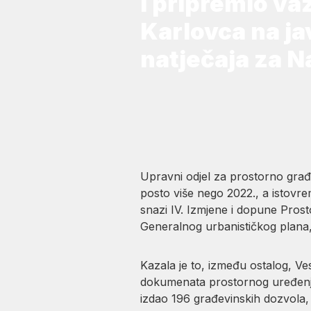
i pripremio v
Karlovca na jav
natječaja za 
Upravni odjel za prostorno građ
posto više nego 2022., a istov
snazi IV. Izmjene i dopune Prost
Generalnog urbanističkog plana,
Kazala je to, između ostalog, V
dokumenata prostornog uređenja n
izdao 196 građevinskih dozvola,