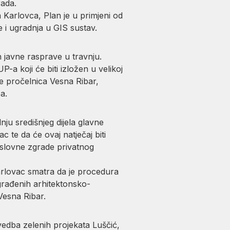
rada.
 Karlovca, Plan je u primjeni od
 i ugradnja u GIS sustav.
 javne rasprave u travnju.
-a koji će biti izložen u velikoj
je pročelnica Vesna Ribar,
a.
ju središnjeg dijela glavne
 te da će ovaj natječaj biti
oslovne zgrade privatnog
arlovac smatra da je procedura
građenih arhitektonsko-
 Vesna Ribar.
ovedba zelenih projekata Luščić,