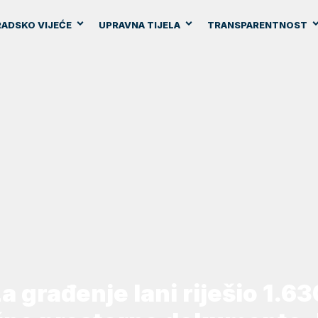
ADSKO VIJEĆE
UPRAVNA TIJELA
TRANSPARENTNOST
a građenje lani riješio 1.6