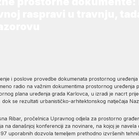
ažne prostorne dokumente:
noj raspravi u travnju, tada
Nazorovu
enje i poslove provedbe dokumenata prostornog uređenja la
remeno radio na važnim dokumentima prostornog uređenja 
ornog plana uređenja grada Karlovca, u izradi je nacrt prij
 dok se rezultati urbanističko-arhitektonskog natječaja Na
esna Ribar, pročelnica Upravnog odjela za prostorno građe
a današnjoj konferenciji za novinare, na kojoj je navela d
 97 uporabnih dozvola temeljem prethodno izvršenih tehni