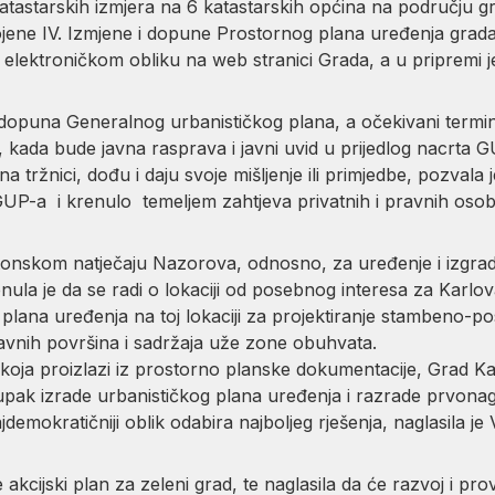
atastarskih izmjera na 6 katastarskih općina na području g
ojene IV. Izmjene i dopune Prostornog plana uređenja grada
lektroničkom obliku na web stranici Grada, a u pripremi je
i dopuna Generalnog urbanističkog plana, a očekivani termin
kada bude javna rasprava i javni uvid u prijedlog nacrta GUP
tržnici, dođu i daju svoje mišljenje ili primjedbe, pozvala 
GUP-a i krenulo temeljem zahtjeva privatnih i pravnih osob
tonskom natječaju Nazorova, odnosno, za uređenje i izgradn
la je da se radi o lokaciji od posebnog interesa za Karlovac
plana uređenja na toj lokaciji za projektiranje stambeno-p
 javnih površina i sadržaja uže zone obuhvata.
a koja proizlazi iz prostorno planske dokumentacije, Grad K
tupak izrade urbanističkog plana uređenja i razrade prvona
najdemokratičniji oblik odabira najboljeg rješenja, naglasila je
e akcijski plan za zeleni grad, te naglasila da će razvoj i pr