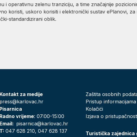
 i operativnu zelenu tranziciju, a time značajnije pozicioni
o koristi, uskoro korisiti i elektronički sustav ePlanovi, za 
ki-standardizirani oblik.
Kontakt za medije
Zaštita osobnih podat
press@karlovac.hr
Pristup informacijama
Pisarnica
Kolačići
Radno vrijeme
: 07:00-15:00
Izjava o pristupačnost
Email:
pisarnica@karlovac.hr
T:
047 628 210, 047 628 137
Turistička zajednica