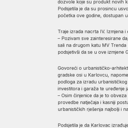
dozvole koje su produkt novih k
Podsjetila je da su prosincu usv
početka ove godine, dostupan u e
Traje izrada nacrta IV. Izmjena 
– Pozivam sve zainteresirane da, 
sali na drugom katu MV Trenda na 
podsjetivši da se u ove izmjene 
Govoreći o urbanističko-arhitek
gradske osi u Karlovcu, napomenu
podloga za izradu urbanističkog 
investitora i garaža te uređenje
– Osim činjenice da je to obvez
provedbe natječaja i kasniji pos
urbanističkih rješenja najbolji i 
Podsjetila je da Karlovac izrađuj