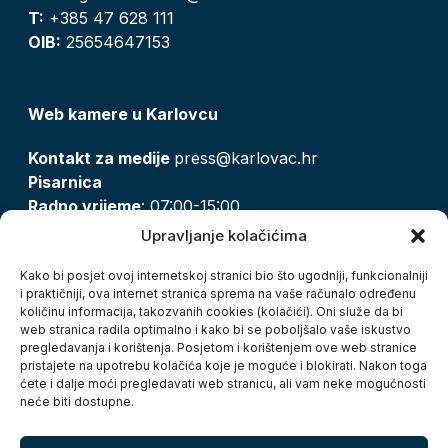
T:
+385 47 628 111
OIB:
25654647153
Web kamere u Karlovcu
Kontakt za medije
press@karlovac.hr
Pisarnica
Radno vrijeme
: 07:00-15:00
Email:
pisarnica@karlovac.hr
Upravljanje kolačićima
T:
047 628 210, 047 628 137
Kako bi posjet ovoj internetskoj stranici bio što ugodniji, funkcionalniji
i praktičniji, ova internet stranica sprema na vaše računalo određenu
količinu informacija, takozvanih cookies (kolačići). Oni služe da bi
Zaštita osobnih podataka
web stranica radila optimalno i kako bi se poboljšalo vaše iskustvo
pregledavanja i korištenja. Posjetom i korištenjem ove web stranice
Pristup informacijama
pristajete na upotrebu kolačića koje je moguće i blokirati. Nakon toga
Kolačići
ćete i dalje moći pregledavati web stranicu, ali vam neke mogućnosti
Izjava o pristupačnosti
neće biti dostupne.