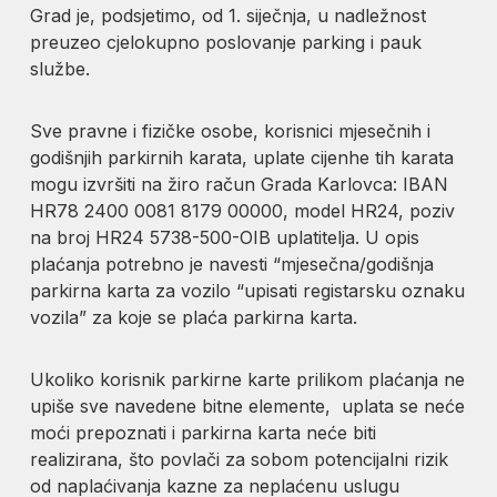
Grad je, podsjetimo, od 1. siječnja, u nadležnost
preuzeo cjelokupno poslovanje parking i pauk
službe.
Sve pravne i fizičke osobe, korisnici mjesečnih i
godišnjih parkirnih karata, uplate cijenhe tih karata
mogu izvršiti na žiro račun Grada Karlovca: IBAN
HR78 2400 0081 8179 00000, model HR24, poziv
na broj HR24 5738-500-OIB uplatitelja. U opis
plaćanja potrebno je navesti “mjesečna/godišnja
parkirna karta za vozilo “upisati registarsku oznaku
vozila” za koje se plaća parkirna karta.
Ukoliko korisnik parkirne karte prilikom plaćanja ne
upiše sve navedene bitne elemente, uplata se neće
moći prepoznati i parkirna karta neće biti
realizirana, što povlači za sobom potencijalni rizik
od naplaćivanja kazne za neplaćenu uslugu