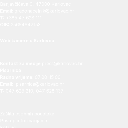
Banjavčićeva 9, 47000 Karlovac
Email:
gradonacelnik@karlovac.hr
T:
+385 47 628 111
OIB:
25654647153
Web kamere u Karlovcu
Kontakt za medije
press@karlovac.hr
Pisarnica
Radno vrijeme
: 07:00-15:00
Email:
pisarnica@karlovac.hr
T:
047 628 210, 047 628 137
Zaštita osobnih podataka
Pristup informacijama
Kolačići