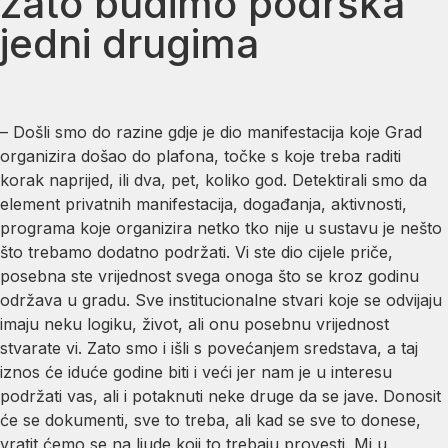
zato budimo podrška
jedni drugima
– Došli smo do razine gdje je dio manifestacija koje Grad
organizira došao do plafona, točke s koje treba raditi
korak naprijed, ili dva, pet, koliko god. Detektirali smo da
element privatnih manifestacija, događanja, aktivnosti,
programa koje organizira netko tko nije u sustavu je nešto
što trebamo dodatno podržati. Vi ste dio cijele priče,
posebna ste vrijednost svega onoga što se kroz godinu
održava u gradu. Sve institucionalne stvari koje se odvijaju
imaju neku logiku, život, ali onu posebnu vrijednost
stvarate vi. Zato smo i išli s povećanjem sredstava, a taj
iznos će iduće godine biti i veći jer nam je u interesu
podržati vas, ali i potaknuti neke druge da se jave. Donosit
će se dokumenti, sve to treba, ali kad se sve to donese,
vratit ćemo se na ljude koji to trebaju provesti. Mi u