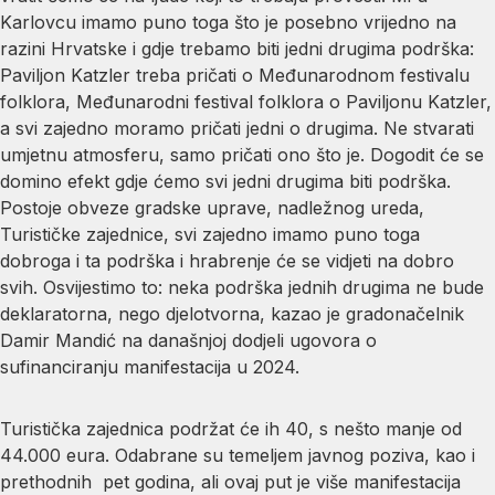
Karlovcu imamo puno toga što je posebno vrijedno na
razini Hrvatske i gdje trebamo biti jedni drugima podrška:
Paviljon Katzler treba pričati o Međunarodnom festivalu
folklora, Međunarodni festival folklora o Paviljonu Katzler,
a svi zajedno moramo pričati jedni o drugima. Ne stvarati
umjetnu atmosferu, samo pričati ono što je. Dogodit će se
domino efekt gdje ćemo svi jedni drugima biti podrška.
Postoje obveze gradske uprave, nadležnog ureda,
Turističke zajednice, svi zajedno imamo puno toga
dobroga i ta podrška i hrabrenje će se vidjeti na dobro
svih. Osvijestimo to: neka podrška jednih drugima ne bude
deklaratorna, nego djelotvorna, kazao je gradonačelnik
Damir Mandić na današnjoj dodjeli ugovora o
sufinanciranju manifestacija u 2024.
Turistička zajednica podržat će ih 40, s nešto manje od
44.000 eura. Odabrane su temeljem javnog poziva, kao i
prethodnih pet godina, ali ovaj put je više manifestacija