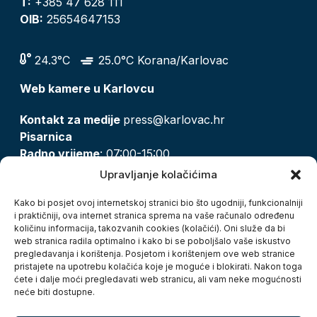
T:
+385 47 628 111
OIB:
25654647153
24.3°C
25.0°C Korana/Karlovac
Web kamere u Karlovcu
Kontakt za medije
press@karlovac.hr
Pisarnica
Radno vrijeme
: 07:00-15:00
Email:
pisarnica@karlovac.hr
Upravljanje kolačićima
T:
047 628 210, 047 628 137
Kako bi posjet ovoj internetskoj stranici bio što ugodniji, funkcionalniji
i praktičniji, ova internet stranica sprema na vaše računalo određenu
količinu informacija, takozvanih cookies (kolačići). Oni služe da bi
Zaštita osobnih podataka
web stranica radila optimalno i kako bi se poboljšalo vaše iskustvo
pregledavanja i korištenja. Posjetom i korištenjem ove web stranice
Pristup informacijama
pristajete na upotrebu kolačića koje je moguće i blokirati. Nakon toga
Kolačići
ćete i dalje moći pregledavati web stranicu, ali vam neke mogućnosti
Izjava o pristupačnosti
neće biti dostupne.