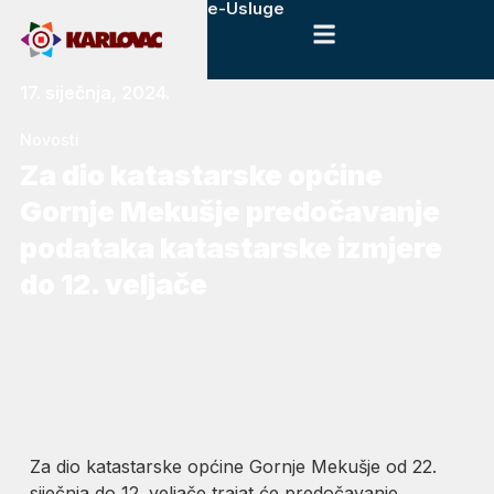
e-Usluge
17. siječnja, 2024.
Novosti
Za dio katastarske općine
Gornje Mekušje predočavanje
podataka katastarske izmjere
do 12. veljače
Za dio katastarske općine Gornje Mekušje od 22.
siječnja do 12. veljače trajat će predočavanje