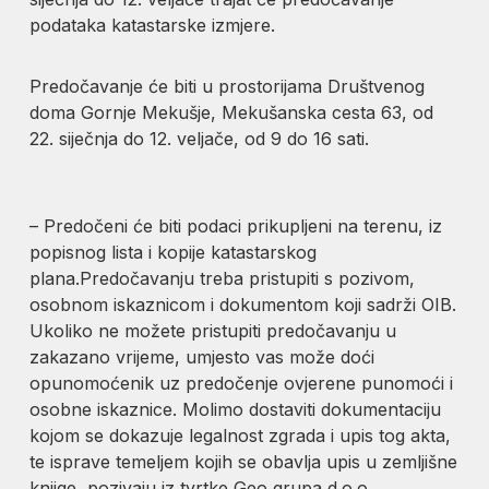
podataka katastarske izmjere.
Predočavanje će biti u prostorijama Društvenog
doma Gornje Mekušje, Mekušanska cesta 63, od
22. siječnja do 12. veljače, od 9 do 16 sati.
– Predočeni će biti podaci prikupljeni na terenu, iz
popisnog lista i kopije katastarskog
plana.Predočavanju treba pristupiti s pozivom,
osobnom iskaznicom i dokumentom koji sadrži OIB.
Ukoliko ne možete pristupiti predočavanju u
zakazano vrijeme, umjesto vas može doći
opunomoćenik uz predočenje ovjerene punomoći i
osobne iskaznice. Molimo dostaviti dokumentaciju
kojom se dokazuje legalnost zgrada i upis tog akta,
te isprave temeljem kojih se obavlja upis u zemljišne
knjige, pozivaju iz tvrtke Geo grupa d.o.o.