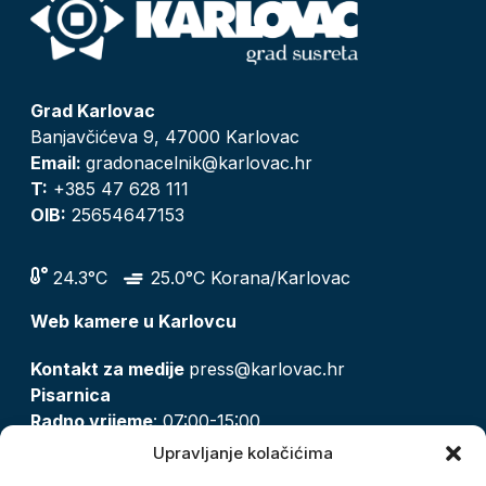
Grad Karlovac
Banjavčićeva 9, 47000 Karlovac
Email:
gradonacelnik@karlovac.hr
T:
+385 47 628 111
OIB:
25654647153
24.3°C
25.0°C Korana/Karlovac
Web kamere u Karlovcu
Kontakt za medije
press@karlovac.hr
Pisarnica
Radno vrijeme
: 07:00-15:00
Email:
pisarnica@karlovac.hr
Upravljanje kolačićima
T:
047 628 210, 047 628 137