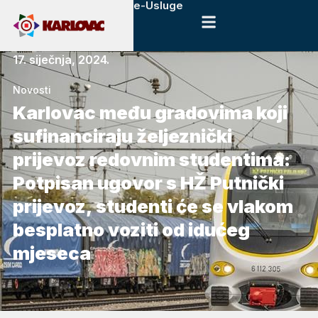
e-Usluge
17. siječnja, 2024.
Novosti
Karlovac među gradovima koji
sufinanciraju željeznički
prijevoz redovnim studentima:
Potpisan ugovor s HŽ Putnički
prijevoz, studenti će se vlakom
besplatno voziti od idućeg
mjeseca